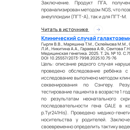
Заключение. Продукт ПГА, получ
проанализирован методом NGS, что поз
анеуплоидии (ПГТ-А), так и для ПГТ-М.
Читать в источнике
Клинический случай галактоземии
Гырля В.В., Маряшина Т.М., Склеймова М.М., 
Л.И., Никитина А.А., Гараева А.Ф., Сеитова Г.Н
Медицинская генетика. 2025. Т. 24. № 10. С.7
DOI: 10.25557/2073-7998.2025.10.75-76
Цель: описание редкого случая наруш
проведено обследование ребёнка с 
исследование выполнено методом клини
секвенирования по Сэнгеру. Pезул
тестирование пациента в возрасте 1 г
по результатам неонатального скр
последовательности гена GALE в ком
p.Tyr241His). Проведено медико-генет
носительства у родителей. Заключе
своевременно определить тактику веде