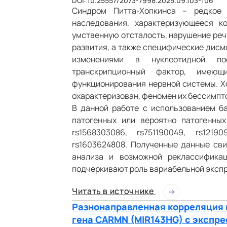
DOI: 10.25557/2073-7998.2025.09.103-106
Синдром Питта-Хопкинса – редкое 
наследования, характеризующееся к
умственную отсталость, нарушение реч
развития, а также специфические дисм
изменениями в нуклеотидной по
транскрипционный фактор, имею
функционирования нервной системы. Хо
охарактеризован, феномен их бессимпт
В данной работе с использованием б
патогенных или вероятно патогенны
rs1568303086, rs751190049, rs12190
rs1603624808. Полученные данные св
анализа и возможной реклассификац
подчеркивают роль вариабельной экспр
Читать в источнике
Разнонаправленная корреляция 
гена CARMN (MIR143HG) с экспре