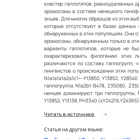
кластер гаплотипов, равноудаленных др
хромосомы в составе ненецкого геноф
энцев. Для многих образцов из этих в
которые отсутствуют в базах данных 
обнаруженных в этих популяциях. Они о
хромосомы, обнаруженным только в эти
варианты гаплотипов, которые не бы
охарактеризовать филогению этих 
различаются по составу гаплогрупп, 
лингвистов о происхождении этих попу
N1a1a1a1a2a1c1~-Y13850, Y13852, Y2854
гаплогруппа N1a2b1-B478, Z35080, Z35
ненцев доминируют три гаплогруппы, N
Y13852, Y13138, PH3340 (xY24219,Y24365)
Читать в источнике
Статья на другом языке: