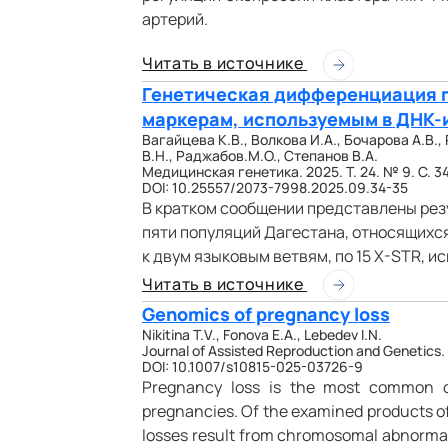
артерий.
Читать в источнике
Генетическая дифференциация п
маркерам, используемым в ДНК
Вагайцева К.В., Волкова И.А., Бочарова А.В.,
В.Н., Раджабов.М.О., Степанов В.А.
Медицинская генетика. 2025. Т. 24. № 9. С. 3
DOI: 10.25557/2073-7998.2025.09.34-35
В кратком сообщении представлены ре
пяти популяций Дагестана, относящихс
к двум языковым ветвям, по 15 X-STR, 
Читать в источнике
Genomics of pregnancy loss
Nikitina T.V., Fonova E.A., Lebedev I.N.
Journal of Assisted Reproduction and Genetics
DOI: 10.1007/s10815-025-03726-9
Pregnancy loss is the most common ob
pregnancies. Of the examined products o
losses result from chromosomal abnormal