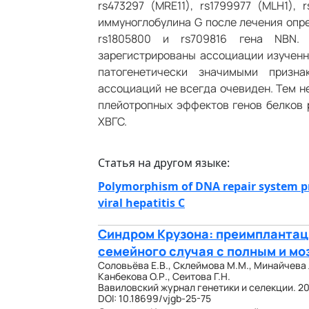
rs473297 (MRE11), rs1799977 (MLH1),
иммуноглобулина G после лечения опре
rs1805800 и rs709816 гена NBN. 
зарегистрированы ассоциации изученны
патогенетически значимыми призна
ассоциаций не всегда очевиден. Тем н
плейотропных эффектов генов белков 
ХВГС.
Статья на другом языке:
Polymorphism of DNA repair system pr
viral hepatitis C
Синдром Крузона: преимплантац
семейного случая с полным и м
Соловьёва Е.В., Склеймова М.М., Минайчева Л
Канбекова О.Р., Сеитова Г.Н.
Вавиловский журнал генетики и селекции. 20
DOI: 10.18699/vjgb-25-75