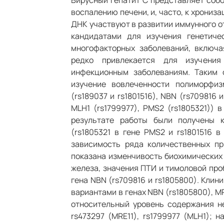
воспалению печени, и, часто, к хрониз
ДНК участвуют в развитии иммунного о
кандидатами для изучения генетиче
многофакторных заболеваний, включа
редко привлекается для изучения
инфекционным заболеваниям. Таким 
изучение вовлеченности полиморфи
(rs189037 и rs1801516), NBN (rs709816 и
MLH1 (rs1799977), PMS2 (rs1805321)) 
результате работы были получены 
(rs1805321 в гене PMS2 и rs1801516 в
зависимость ряда количественных пр
показана изменчивость биохимических 
железа, значения ПТИ и тимоловой про
гена NBN (rs709816 и rs1805800). Кли
вариантами в генах NBN (rs1805800), MR
относительный уровень содержания н
rs473297 (MRE11), rs1799977 (MLH1); 