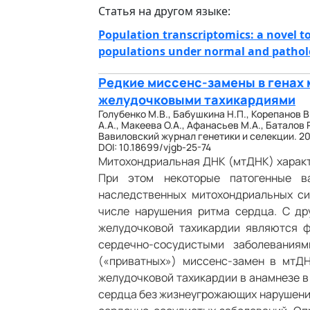
Статья на другом языке:
Population transcriptomics: a novel to
populations under normal and patholo
Редкие миссенс-замены в генах 
желудочковыми тахикардиями
Голубенко М.В., Бабушкина Н.П., Корепанов В.
А.А., Макеева О.А., Афанасьев М.А., Баталов Р
Вавиловский журнал генетики и селекции. 20
DOI: 10.18699/vjgb-25-74
Митохондриальная ДНК (мтДНК) характ
При этом некоторые патогенные в
наследственных митохондриальных си
числе нарушения ритма сердца. С др
желудочковой тахикардии являются ф
сердечно-сосудистыми заболевания
(«приватных») миссенс-замен в мтД
желудочковой тахикардии в анамнезе в
сердца без жизнеугрожающих нарушений