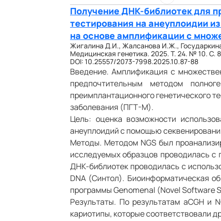
Получение ДНК-библиотек для п
тестирования на анеуплоидии и
на основе амплификации с мно
Жигалина Д.И., Жалсанова И.Ж., Государкина 
Медицинская генетика. 2025. Т. 24. № 10. С. 8
DOI: 10.25557/2073-7998.2025.10.87-88
Введение. Амплификация с множестве
предпочтительным методом полног
преимплантационного генетического те
заболевания (ПГТ-М).
Цель: оценка возможности использо
анеуплоидий с помощью секвенирования
Методы. Методом NGS был проанализир
исследуемых образцов проводилась с п
ДНК-библиотек проводилась с использо
DNA (Синтол). Биоинформатическая об
программы Genomenal (Novel Software S
Результаты. По результатам aCGH и 
кариотипы, которые соответствовали д