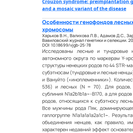
Crouzon syndrome: preimplantation gen
and a mosaic variant of the disease
Особенности генофондов лесных 
хромосомы
Харьков В.Н., Валихова Л.В., Адамов Д.С., За
Вавиловский журнал генетики и селекции. 2025
DOI: 10.18699/vjgb-25-78
Исследованы лесные и тундровые н
автономного округа по маркерам Y-хр
структуры ненецких родов по 44 STR-м
субэтносам (тундровые и лесные ненцы
и Вануйто («иноплеменники»). Количес
536) и лесных (N = 70). Для родов
сублиния N1a2b1b1a~-B170, а для родов
родов, относящихся к субэтносу лесны
Все мужчины рода Пяк, доминирующег
гаплогруппе N1a1a1a1a2a1c1~. Резуль
объединения ненцев, как правило, и
характерен недавний эффект основате