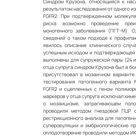
Синдром Крузона, относящийся к нас
результатом наследования от одного из 
FGFR2. При подтвержденном молекуля
риска возможно проведение преим
моногенного заболевания (ПГТ-М). 
сведений о таком подходе к профила
явилось описание клинического слу
успешным исходом и подтверждающей 
выполнены для супружеской пары (24 и 
отца супруга синдром Крузона был в бо
присутствовал в мозаичном варианте
тестирования патогенного варианта N
FGFR2 и сцепленных с геном полимор
маркеров у отца супруга исключал хим
о мозаицизме, затрагивающем поло
проводили методом гнездовой ПЦР 
рестрикционного анализа для патоген
суперовуляции и эмбриологические п
оплодотворение проводили методом ИКС