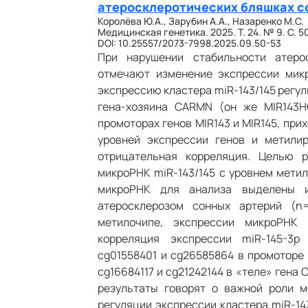
атеросклеротических бляшках с
Королёва Ю.А., Зарубин А.А., Назаренко М.С.
Медицинская генетика. 2025. Т. 24. № 9. С. 5
DOI: 10.25557/2073-7998.2025.09.50-53
При нарушении стабильности атеро
отмечают изменение экспрессии микр
экспрессию кластера miR-143/145 регу
гена-хозяина CARMN (он же MIR143H
промоторах генов MIR143 и MIR145, при
уровней экспрессии генов и метили
отрицательная корреляция. Целью 
микроРНК miR-143/145 с уровнем мети
микроРНК для анализа выделены 
атеросклерозом сонных артерий (n
метилочипе, экспрессии микроРНК 
корреляция экспрессии miR-145-3p
cg01558401 и cg26585864 в промоторе
cg16684117 и cg21242144 в «теле» гена
результаты говорят о важной роли 
регуляции экспрессии кластера miR-14