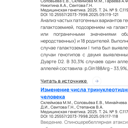
Соловьёва Е.В., Склеймова М.М., Гараева А.Ф.
Никитина А.А., Сеитова Г.Н.
Медицинская генетика. 2025. Т. 24. № 9. С.119
DOI: 10.25557/2073-7998.2025.09.119-121
Анализ частых патогенных вариантов ген
галактоземией, подозрением на гала
или пограничными значениями об
неродственных) и 18 родителей. Выполн
случае галактоземии I типа был выявле
случаи генотипов с двумя выявленн
Дуарте D2. В 30,3% случаев один алле
аллелей составила: p.Gln188Arg – 33,9%, 
Читать в источнике
Изменение числа тринуклеотидны
человека
Склеймова М.М., Соловьёва Е.В., Минайчева Л
Д.И., Сеитова Г.Н., Степанов В.А.
Медицинская генетика. 2025. Т. 24. № 9. С.117
DOI: 10.25557/2073-7998.2025.09.117-118
Введение. Спиноцеребеллярная атакси