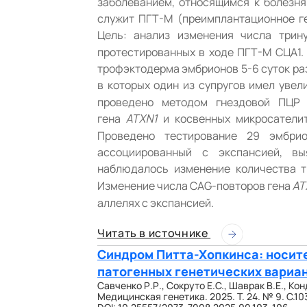
заболеванием, относящимся к болезн
служит ПГТ-М (преимплантационное ге
Цель: анализ изменения числа трин
протестированных в ходе ПГТ-М СЦА1.
трофэктодерма эмбрионов 5-6 суток раз
в которых один из супругов имел уве
проведено методом гнездовой ПЦР 
гена
и косвенных микросателит
ATXN1
Проведено тестирование 29 эмбрио
ассоциированный с экспансией, в
наблюдалось изменение количества т
Изменение числа CAG-повторов гена
AT
аллелях с экспансией.
Читать в источнике
Синдром Питта-Хопкинса: носите
патогенных генетических вариа
Савченко Р.Р., Сокруто Е.С., Шаврак В.Е., Кон
Медицинская генетика. 2025. Т. 24. № 9. С.10