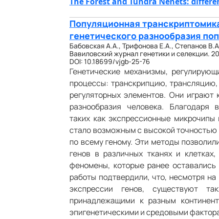
The Forest and Tundra Nenets: diffe
Популяционная транскриптомика
генетического разнообразия поп
Бабовская А.А., Трифонова Е.А., Степанов В.А
Вавиловский журнал генетики и селекции. 202
DOI: 10.18699/vjgb-25-76
Генетические механизмы, регулирующ
процессы: транскрипцию, трансляцию,
регуляторных элементов. Они играют
разнообразия человека. Благодаря 
таких как экспрессионные микрочипы 
стало возможным с высокой точностью 
по всему геному. Эти методы позволил
генов в различных тканях и клетках,
феномены, которые ранее оставались 
работы подтвердили, что, несмотря на
экспрессии генов, существуют та
принадлежащими к разным континент
эпигенетическими и средовыми фактора