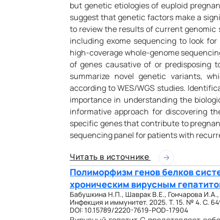
but genetic etiologies of euploid pregna
suggest that genetic factors make a sign
to review the results of current genomic 
including exome sequencing to look for 
high-coverage whole-genome sequencing i
of genes causative of or predisposing t
summarize novel genetic variants, wh
according to WES/WGS studies. Identifica
importance in understanding the biolog
informative approach for discovering 
specific genes that contribute to pregnan
sequencing panel for patients with recurr
Читать в источнике
Полиморфизм генов белков систе
хроническим вирусным гепатито
Бабушкина Н.П., Шаврак В.Е., Гончарова И.А.
Инфекция и иммунитет. 2025. Т. 15. № 4. С. 6
DOI: 10.15789/2220-7619-POD-17904
Вирусный гепатит C представляет собо