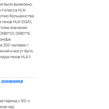
ия было выявлено,
II класса HLA-
витию большинства
 генов HLA-DQA1,
ютном значении
RВ1*01, DRВ1*15.
донора
 300 человек г.
ичий и могут быть
ада генов HLA II
: динамика
за период с 60-х
аков над