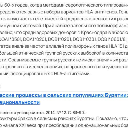
ы 60-х годов, когда методами серологического типирован
пределяются разные наборы вариантов HLA-антигенов. Гены 
тельную часть генетической предрасположенности к раз
иммунной системой. При анализе аллельного полиморфизма
влено, что среди здоровых доноров г. Краснодара в абсол
A1*0501, DQA1*0201, DQВ1*0201, DQВ1*0301, DQВ1*0601/8, D
атов анализа частот аллелей полиморфных генов HLA 151 
большей этнической группой русских выборкой в количестве
ти. Сравниваемые группы русских не имеют значимых разл
онтрольных в исследованиях, направленных на изучение вкл
аний, ассоциированных с HLA-антигенами.
ские процессы в сельских популяциях Бурятии
национальности
енного университета. 2014. № 12. С. 83-90.
ктуры браков в сельских районах Бурятии. Показано, что 
о начала XXI века при преобладании однонациональных бр