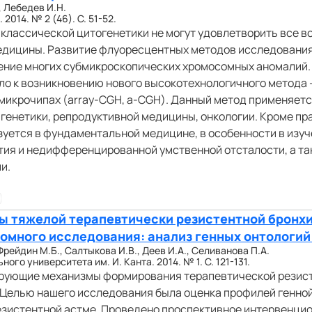
, Лебедев И.Н.
014. № 2 (46). С. 51-52.
 классической цитогенетики не могут удовлетворить все 
едицины. Развитие флуоресцентных методов исследования 
ние многих субмикроскопических хромосомных аномалий
ло к возникновению нового высокотехнологичного метода 
микрочипах (array-CGH, a-CGH). Данный метод применяетс
генетики, репродуктивной медицины, онкологии. Кроме пр
уется в фундаментальной медицине, в особенности в изуч
ия и недифференцированной умственной отсталости, а та
и.
ы тяжелой терапевтически резистентной бронх
омного исследования: анализ генных онтологий
Фрейдин М.Б., Салтыкова И.В., Деев И.А., Селиванова П.А.
го университета им. И. Канта. 2014. № 1. С. 121-131.
рующие механизмы формирования терапевтической резист
 Целью нашего исследования была оценка профилей генной
езистентной астме. Проведено проспективное интервенци