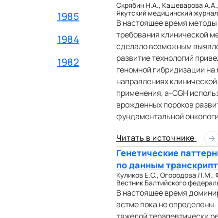
Скрябин Н.А., Кашеварова А.А.
Якутский медицинский журнал. 2
1985
В настоящее время методы
требования клинической м
1984
сделало возможным выявле
развитие технологий приве
1982
геномной гибридизации на 
направлениях клинической 
применения, a-CGH использ
врожденных пороков развит
фундаментальной онкологи
Читать в источнике
Генетические паттерн
по данным транскрипт
Куликов Е.С., Огородова Л.М., 
Вестник Балтийского федерально
В настоящее время домини
астме пока не определены.
тяжелой терапевтически р