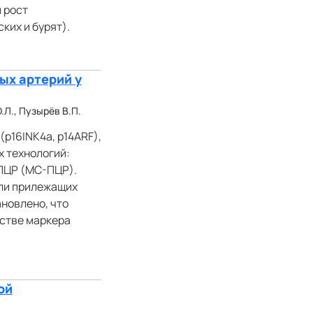
 рост
ких и бурят).
ых артерий у
.Л., Пузырёв В.П.
p16INK4a, p14ARF),
х технологий:
ПЦР (МС-ПЦР).
ли прилежащих
новлено, что
естве маркера
ой