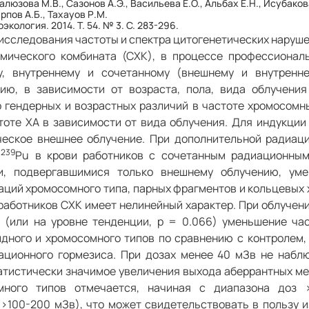
алюзова М.В., Сазонов А.Э., Васильева Е.О., Альбах Е.Н., Исубакова
арпов А.Б., Тахауов Р.М.
кология. 2014. Т. 54. № 3. С. 283-296.
сследования частоты и спектра цитогенетических наруше
имического комбината (СХК), в процессе профессионал
у, внутреннему и сочетанному (внешнему и внутренне
ию, в зависимости от возраста, пола, вида облучени
о гендерных и возрастных различий в частоте хромосомн
тоте ХА в зависимости от вида облучения. Для индукци
еское внешнее облучение. При дополнительной радиаци
239
о
Рu в крови работников с сочетанным радиационным
и, подвергавшимися только внешнему облучению, уме
аций хромосомного типа, парных фрагментов и кольцевых
работников СХК имеет нелинейный характер. При облучени
 (или на уровне тенденции, р = 0.066) уменьшение ча
идного и хромосомного типов по сравнению с контролем,
ационного гормезиса. При дозах менее 40 мЗв не набл
атистически значимое увеличения выхода аберрантных ме
много типов отмечается, начиная с диапазона доз 
>100-200 мЗв), что может свидетельствовать в пользу и