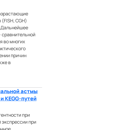
возрастающие
(FISH, CGH)
. Дальнейшее
- сравнительной
я во многих
актического
ении причин
кже в
иальной астмы
 и KEGG-путей
ентности при
 экспрессии при
онное