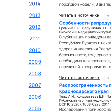
2014
пороговой модели. В диапа
2013
Читать в источнике
Особенности репродук
2012
Еремина Е.Р., Бабушкина Н.П., 
Сибирский медицинский журнал (
В публикации приведены д
2011
Республики Бурятия и неко
здоровья населения Респуб
2010
беременности, гендерное п
необходима для прогноза 
2009
нарушений в репродуктивно
2008
Читать в источнике
2007
Распространенность п
Краснодарского края
2006
Тлиф А.И., Кондратьева Е.И., Та
Кубанский научный медицинский
DOI: 10.25207/1608-6228-2014-
2005
Исследования полиморфизм