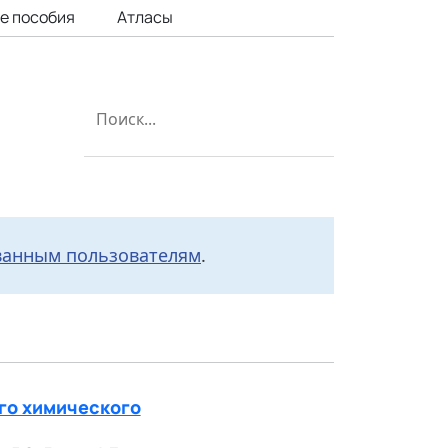
е пособия
Атласы
ванным пользователям
.
го химического