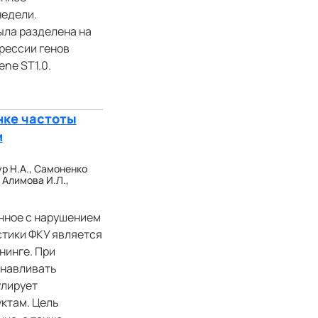
недели.
ыла разделена на
рессии генов
ne ST1.0.
нке частоты
и
ур Н.А., Самоненко
, Алимова И.Л.,
нное с нарушением
стики ФКУ является
нинге. При
анавливать
улирует
ктам. Цель