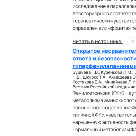
исследование в параллельн
Апостериорно в соответств
терапевтически чувствител
определен в лимфоцитах пе
Читать в источнике
Открытое несравнител
ответа и безопасност
гиперфенилаланинем
Бушуева Т.В., Кузенкова Л.М., 
Н.В., Шкурко Т.А., Ахмадеева Э
Костякова Е.А., Минайчева Л.И.
Вестник Российской академии ме
Фенилкетонурия (ФКУ) - а
метаболизма аминокислот ф
повышенное содержание ФА 
типичной ФКУ, чувствитель
нарушенную активность фе
нормальный метаболизм ФА