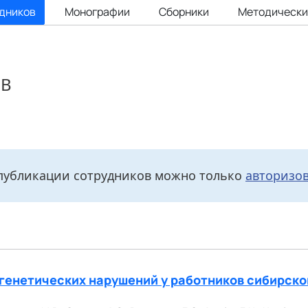
удников
Монографии
Сборники
Методически
ОВ
публикации сотрудников можно только
авторизо
огенетических нарушений у работников сибирско