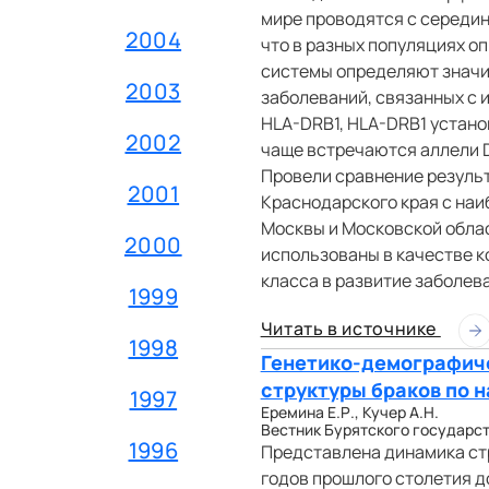
мире проводятся с середин
2004
что в разных популяциях о
системы определяют значи
2003
заболеваний, связанных с 
HLA-DRB1, HLA-DRB1 устано
2002
чаще встречаются аллели DQ
Провели сравнение результ
2001
Краснодарского края с наи
Москвы и Московской облас
2000
использованы в качестве к
класса в развитие заболев
1999
Читать в источнике
1998
Генетико-демографиче
структуры браков по 
1997
Еремина Е.Р., Кучер А.Н.
Вестник Бурятского государств
1996
Представлена динамика стру
годов прошлого столетия д