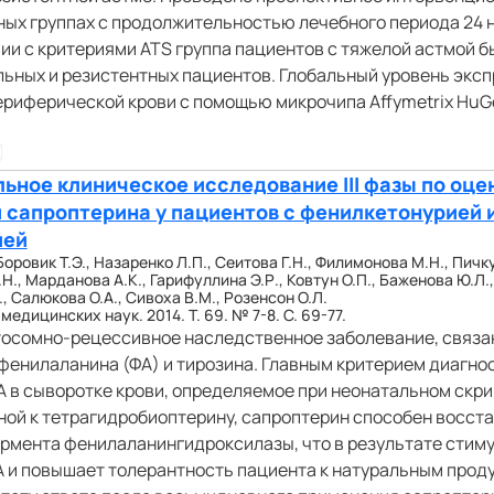
ых группах с продолжительностью лечебного периода 24 
ии с критериями ATS группа пациентов с тяжелой астмой б
ьных и резистентных пациентов. Глобальный уровень эксп
риферической крови с помощью микрочипа Affymetrix HuGe
ьное клиническое исследование III фазы по оце
и сапроптерина у пациентов с фенилкетонурией 
ией
Боровик Т.Э., Назаренко Л.П., Сеитова Г.Н., Филимонова М.Н., Пичк
.Н., Марданова А.К., Гарифуллина Э.Р., Ковтун О.П., Баженова Ю.Л.
, Салюкова О.А., Сивоха В.М., Розенсон О.Л.
дицинских наук. 2014. Т. 69. № 7-8. С. 69-77.
утосомно-рецессивное наследственное заболевание, связа
енилаланина (ФА) и тирозина. Главным критерием диагно
в сыворотке крови, определяемое при неонатальном скри
ной к тетpагидpобиоптеpину, сапроптерин способен восст
рмента фенилаланингидроксилазы, что в результате стим
 и повышает толерантность пациента к натуральным проду