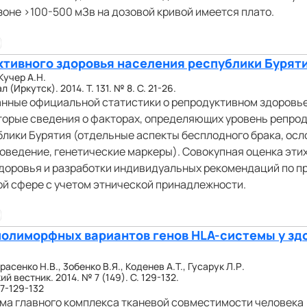
зоне >100-500 мЗв на дозовой кривой имеется плато.
тивного здоровья населения республики Бурят
Кучер А.Н.
Иркутск). 2014. Т. 131. № 8. С. 21-26.
анные официальной статистики о репродуктивном здоровь
торые сведения о факторах, определяющих уровень репро
лики Бурятия (отдельные аспекты бесплодного брака, ос
оведение, генетические маркеры). Совокупная оценка эти
здоровья и разработки индивидуальных рекомендаций по п
й сфере с учетом этнической принадлежности.
олиморфных вариантов генов HLA-системы у зд
расенко Н.В., 3обенко В.Я., Коденев А.Т., Гусарук Л.Р.
 вестник. 2014. № 7 (149). С. 129-132.
7-129-132
а главного комплекса тканевой совместимости человека 