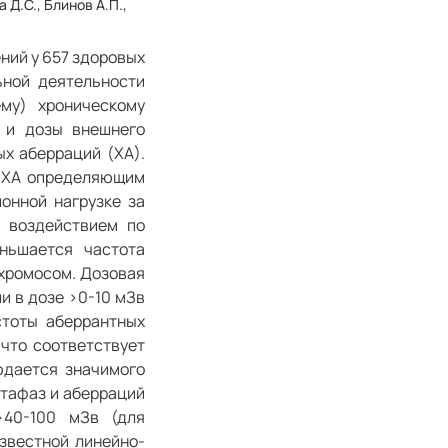
 Д.С., Блинов А.П.,
ний у 657 здоровых
ьной деятельности
му) хроническому
я и дозы внешнего
ых аберраций (ХА).
и ХА определяющим
онной нагрузке за
 воздействием по
ньшается частота
 хромосом. Дозовая
и в дозе >0-10 мЗв
стоты аберрантных
 что соответствует
юдается значимого
тафаз и аберраций
>40-100 мЗв (для
звестной линейно-