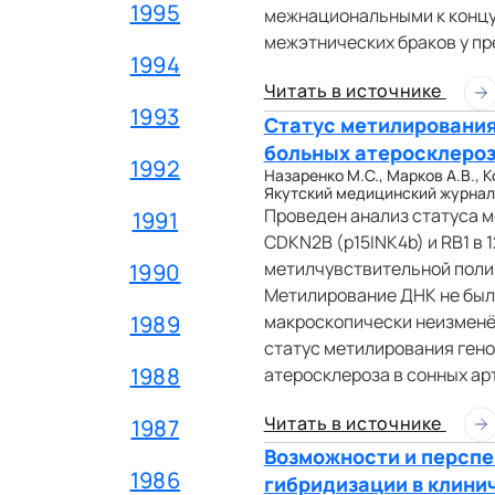
1995
межнациональными к концу
межэтнических браков у пр
1994
Читать в источнике
1993
Статус метилирования 
больных атеросклеро
1992
Назаренко М.С., Марков А.В., К
Якутский медицинский журнал. 
Проведен анализ статуса м
1991
CDKN2B (p15INK4b) и RB1 в 
метилчувствительной поли
1990
Метилирование ДНК не был
макроскопически неизменён
1989
статус метилирования гено
1988
атеросклероза в сонных ар
Читать в источнике
1987
Возможности и перспе
1986
гибридизации в клини