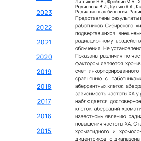
Литвяков Н.В., Фрейдин М.Б., Х
Родионова В.И., Кутько А.А., К
2023
Радиационная биология. Радиоэ
Представлены результаты и
работников Сибирского х
2022
подвергавшихся внешнем
радиационному воздейств
2021
облучения. Не установлен
Показаны различия по час
2020
фактором является хронич
2019
счет инкорпорированног
сравнению с работникам
2018
аберрантных клеток, аберр
зависимость частоты ХА у 
2017
наблюдается достоверное
клеток, аберраций хромат
2016
известному явлению ради
повышения частоты ХА. Ст
2015
хроматидного и хромосо
дицентриков с диапазона 