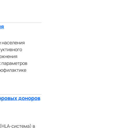
ия
е населения
дуктивного
ложнения
х параметров
рофилактике
оровых доноров
(HLA-система) в