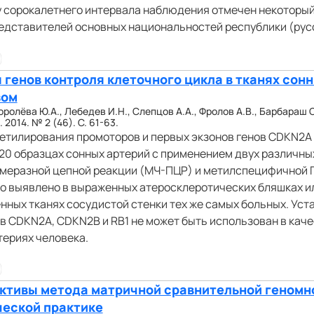
 сорокалетнего интервала наблюдения отмечен некоторый
едставителей основных национальностей республики (русс
генов контроля клеточного цикла в тканях сонн
зом
оролёва Ю.А., Лебедев И.Н., Слепцов А.А., Фролов А.В., Барбараш О
2014. № 2 (46). С. 61-63.
етилирования промоторов и первых экзонов генов CDKN2A (
120 образцах сонных артерий с применением двух различны
меразной цепной реакции (МЧ-ПЦР) и метилспецифичной 
о выявлено в выраженных атеросклеротических бляшках и
ных тканях сосудистой стенки тех же самых больных. Уста
в CDKN2A, CDKN2B и RB1 не может быть использован в кач
териях человека.
ктивы метода матричной сравнительной геномн
ческой практике