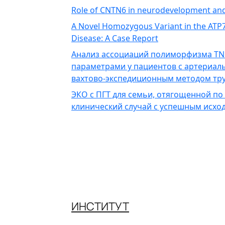
Role of CNTN6 in neurodevelopment an
A Novel Homozygous Variant in the ATP7B
Disease: A Case Report
Анализ ассоциаций полиморфизма TN
параметрами у пациентов с артериал
вахтово-экспедиционным методом тру
ЭКО с ПГТ для семьи, отягощенной по
клинический случай с успешным исхо
ИНСТИТУТ