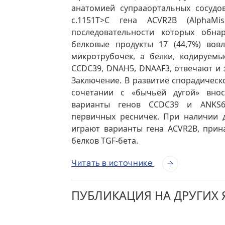
анатомией супрааортальных сосудо
с.1151T>C гена ACVR2B (AlphaMi
последовательности которых обна
белковые продукты 17 (44,7%) вов
микротрубочек, а белки, кодируем
CCDC39, DNAH5, DNAAF3, отвечают и 
Заключение. В развитие спорадичес
сочетании с «бычьей дугой» внос
варианты генов CCDC39 и ANKS6,
первичных ресничек. При наличии 
играют варианты гена ACVR2B, прин
белков TGF-бета.
Читать в источнике
ПУБЛИКАЦИЯ НА ДРУГИХ 