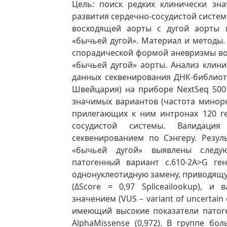
Цель: поиск редких клинически зн
развития сердечно-сосудистой систе
восходящей аорты с дугой аорты 
«бычьей дугой». Материал и методы.
спорадической формой аневризмы вос
«бычьей дугой» аорты. Анализ клин
данных секвенирования ДНК-библиотек 
Швейцария) на приборе NextSeq 500 
значимых вариантов (частота минорн
прилегающих к ним интронах 120 г
сосудистой системы. Валидация
секвенированием по Сэнгеру. Резу
«бычьей дугой» выявлены следу
патогенный вариант c.610-2A>G ге
однонуклеотидную замену, приводящу
(ΔScore = 0,97 Spliceailookup), 
значением (VUS – variant of uncertain c
имеющий высокие показатели патоге
AlphaMissense (0,972). В группе б