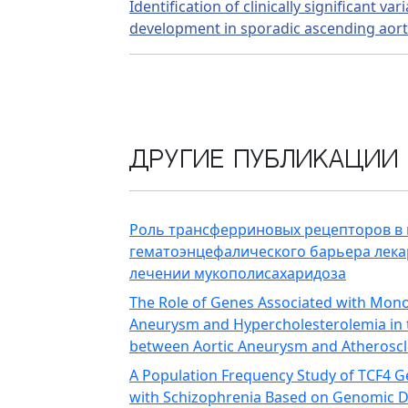
Identification of clinically significant v
development in sporadic ascending aort
Другие публикации
Роль трансферриновых рецепторов в
гематоэнцефалического барьера лек
лечении мукополисахаридоза
The Role of Genes Associated with Mono
Aneurysm and Hypercholesterolemia in 
between Aortic Aneurysm and Atheroscl
A Population Frequency Study of TCF4 
with Schizophrenia Based on Genomic 