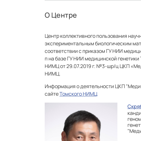
О Центре
Центр коллективного пользования нау
экспериментальным биологическим мат
соответствии с приказом ГУ НИИ медицин
п на базе ГУ НИИ медицинской генетики
НИМЦ от 29.07.2019 г. №3-шр/ц ЦКП «Ме
НИМЦ.
Информация о деятельности ЦКП "Меди
сайте
Томского НИМЦ
Скряб
канди
гено
генет
"Меди