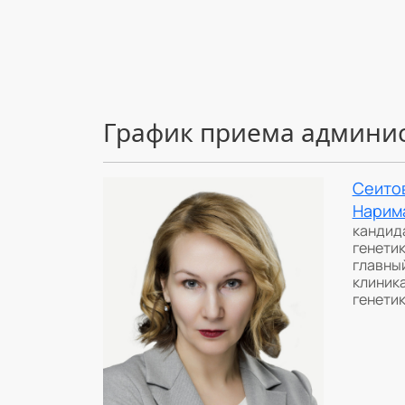
График приема админи
Сеито
Нарим
кандида
генетик
главны
клиник
генети