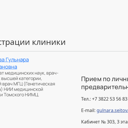
страции клиники
ва Гульнара
ановна
т медицинских наук, врач-
Прием по личн
 высшей категории,
й врач МГЦ (Генетическая
предварительн
а) НИИ медицинской
ки Томского НИМЦ.
Тел.: +7 3822 53 56 83
E-mail:
gulnara.seito
Кабинет № 303, 3 эт