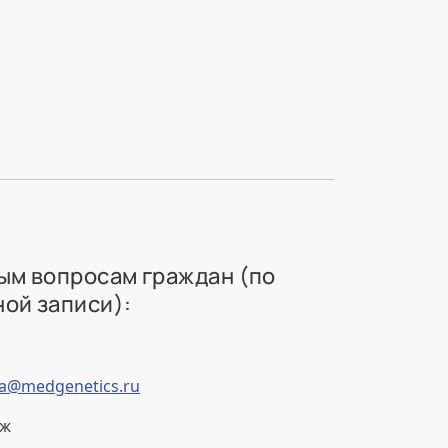
ым вопросам граждан (по
ой записи):
va@medgenetics.ru
аж