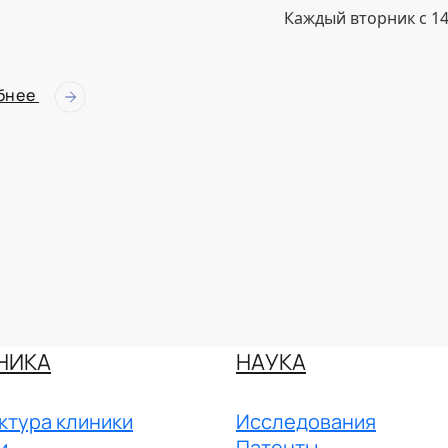
Каждый вторник с 14
бнее
НИКА
НАУКА
ктура клиники
Исследования
и
Патенты