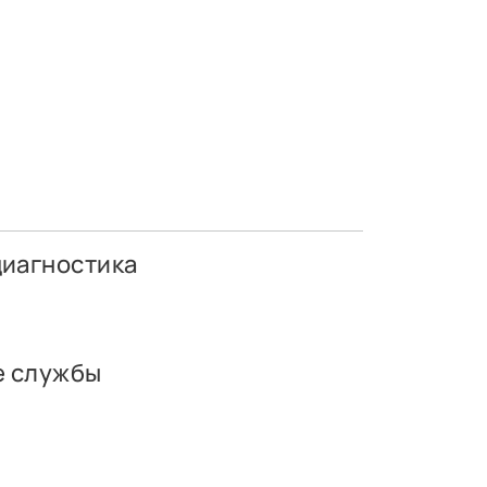
диагностика
е службы