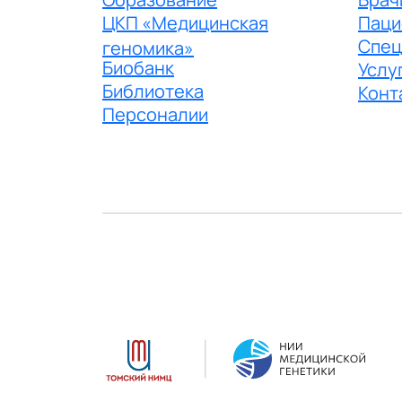
ЦКП «Медицинская
Паци
Спец
геномика»
Биобанк
Услу
Библиотека
Конт
Персоналии