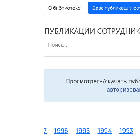
О библиотеке
База публикации со
ПУБЛИКАЦИИ СОТРУДНИ
Просмотреть/скачать пуб
авторизова
99
1998
1997
1996
1995
1994
1993