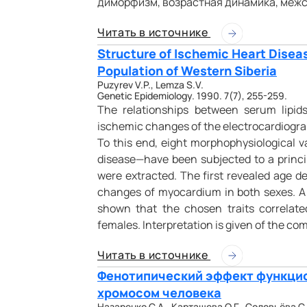
диморфизм, возрастная динамика, межс
Читать в источнике
Structure of Ischemic Heart Diseas
Population of Western Siberia
Puzyrev V.P., Lemza S.V.
Genetic Epidemiology. 1990. 7(7), 255-259.
The relationships between serum lipids
ischemic changes of the electrocardiogra
To this end, eight morphophysiological v
disease—have been subjected to a princ
were extracted. The first revealed age d
changes of myocardium in both sexes. A
shown that the chosen traits correlate
females. Interpretation is given of the c
Читать в источнике
Фенотипический эффект функци
хромосом человека
Назаренко С.А., Карташева О.Г., Соловьёва С