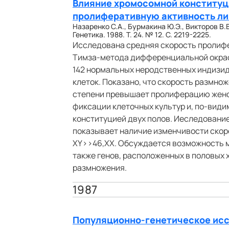
Влияние хромосомной конституц
пролиферативную активность л
Назаренко С.А., Бурмакина Ю.Э., Викторов В.
Генетика. 1988. Т. 24. № 12. С. 2219-2225.
Исследована средняя скорость пролиф
Тимза-метода дифференциальной окраск
142 нормальных неродственных индизид
клеток. Показано, что скорость размно
степени превышает пролиферацию женск
фиксации клеточных культур и, по-вид
конституцией двух полов. Иеследовани
показывает наличие изменчивости скор
ХY>>46,ХХ. Обсуждается возможность 
также генов, расположенных в половых 
размножения.
1987
Популяционно-генетическое исс