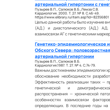
артериальной гипертонии с ген
Пузырев В.П., Салюков В.Б.,Лемза С.В.
Кардиология. 2000. Т. 27. № 8. С.46-49.
https://www.elibrary.ru/item.asp?id=82356801
Целью данной работы было изучение вн
(АД.) и диастолического (АД,) АД
взаимосвязи АГ с генетическими марке
Генетико-эпидемиологическое и
Обского Севера: половозрастна
артериальной гипертонии
Пузырев В.П., Салюков В.Б.
Кардиология.1987. Т. 27. № 4. С.74-79.
Важным достижением эпидемиологии хр
обоснование необходимости разрабо
Эффективность реализации таких — п
генетической и демографическо
распространения — хронической патол
особенностях взаимосвязи фактор
определяющих. В последние годы на 