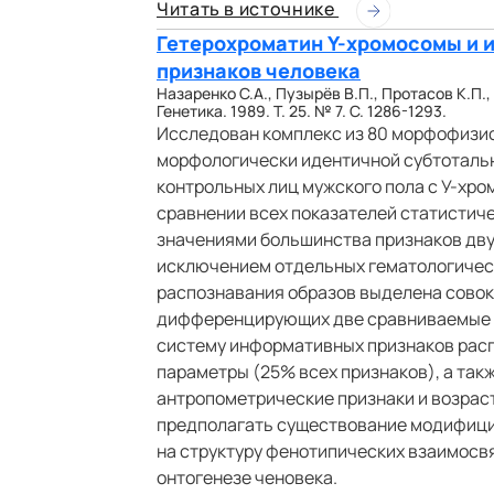
Читать в источнике
Гетерохроматин Y-хромосомы и 
признаков человека
Назаренко С.А., Пузырёв В.П., Протасов К.П.,
Генетика. 1989. Т. 25. № 7. С. 1286-1293.
Исследован комплекс из 80 морфофизио
морфологически идентичной субтотальн
контрольных лиц мужского пола с У-хр
сравнении всех показателей статистич
значениями большинства признаков двух
исключением отдельных гематологичес
распознавания образов выделена совок
дифференцирующих две сравниваемые гр
систему информативных признаков рас
параметры (25% всех признаков), а так
антропометрические признаки и возрас
предполагать существование модифици
на структуру фенотипических взаимосв
онтогенезе ченовека.