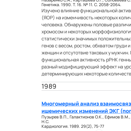
Генетика. 1990. Т. 16. № 11. С. 2058-2064.
Изучено влияние функциональной акти
(ЯОР) на изменчивость некоторых кол
человека. Обнаружены половые различ
хромосом и некоторых морфофизиологи
статистически значимых положительны
генов с весом, ростом, обхватом груди
женщин и отсутотвие таковых у мужчин.
функциональная активность рРНК генны
разный модифицирующий эффект на уров
детерминирующих некоторые количеств
1989
Многомерный анализ взаимосвяз
ишемических изменений ЭКГ (по
Пузырев В.П., Галактионов О.К., Ефимов В.М.
Н.С.
Кардиология. 1989. 29(2), 75-77