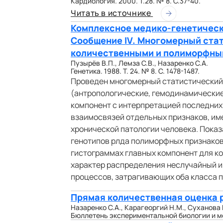
Кардиология. 2000. Т.28. № 8. С.37-40.
Читать в источнике
Комплексное медико-генетическ
Сообщение IV. Многомерный ста
количественными и полиморфны
Пузырёв В.П., Лемза С.В., Назаренко С.А.
Генетика. 1988. Т. 24. № 8. С. 1478-1487.
Проведен многомерный статистический
(антропологические, гемодинамические
компонент с интерпретацией последних
взаимосвязей отдельных признаков, им
хронической патологии человека. Пока
генотипов рлда полиморфных признаков
гистограммах главных компонент для к
характер распределения неслучайный и
процессов, затрагивающих оба класса п
Прямая количественная оценка 
Назаренко С.А., Карагеоргий Н.М., Суханова 
Бюллетень экспериментальной биологии и меди