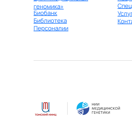
Спец
геномика»
Биобанк
Услу
Библиотека
Конт
Персоналии