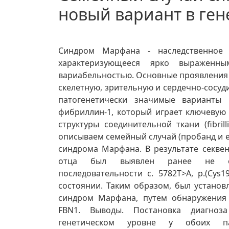
новый вариант в ген
Синдром Марфана - наследственное 
характеризующееся ярко выраженн
вариабельностью. Основные проявления 
скелетную, зрительную и сердечно-сосуд
патогенетически значимые варианты 
фибриллин-1, который играет ключеву
структуры соединительной ткани (fibril
описываем семейный случай (пробанд и е
синдрома Марфана. В результате секве
отца был выявлен ранее не оп
последовательности с. 5782Т>А, р.(Cys1
состоянии. Таким образом, был установ
синдром Марфана, путем обнаружения 
FBN1. Выводы. Постановка диагноз
генетическом уровне у обоих па