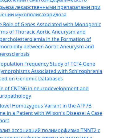
рьера лекарственными препаратами при
чении мукополисахаридоза
e Role of Genes Associated with Monogenic
rms of Thoracic Aortic Aneurysm and
percholesterolemia in the Formation of
morbidity between Aortic Aneurysm and
herosclerosis
Population Frequency Study of TCF4 Gene
lymorphisms Associated with Schizophrenia
sed on Genomic Databases
le of CNTN6 in neurodevelopment and
uropathology
Novel Homozygous Variant in the ATP7B
ne in a Patient with Wilson's Disease: A Case
port
ализ ассоциаций полиморфизма TNNT2 с
окардиографическими параметрами у