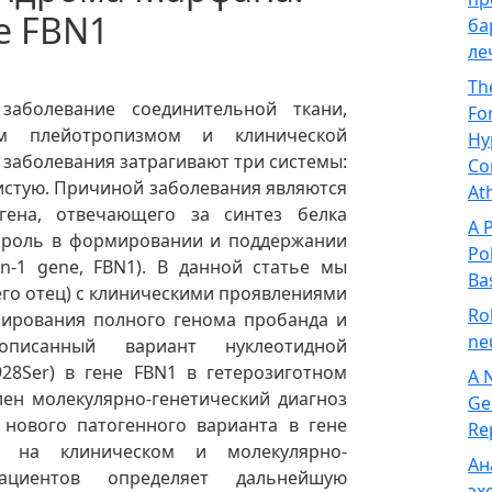
е FBN1
ба
ле
Th
заболевание соединительной ткани,
Fo
ым плейотропизмом и клинической
Hy
заболевания затрагивают три системы:
Co
истую. Причиной заболевания являются
At
гена, отвечающего за синтез белка
A 
ю роль в формировании и поддержании
Po
lin-1 gene, FBN1). B данной статье мы
Ba
го отец) с клиническими проявлениями
Ro
нирования полного генома пробанда и
ne
исанный вариант нуклеотидной
928Ser) в гене FBN1 в гетерозиготном
A 
лен молекулярно-генетический диагноз
Ge
нового патогенного варианта в гене
Re
а на клиническом и молекулярно-
Ан
циентов определяет дальнейшую
эх