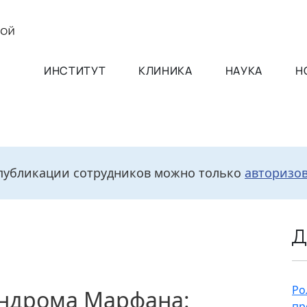
ИНСТИТУТ
КЛИНИКА
НАУКА
Н
публикации сотрудников можно только
авторизо
Д
Ро
ндрома Марфана:
пр