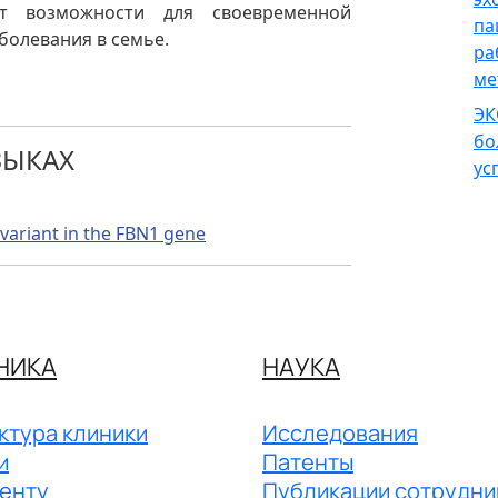
ет возможности для своевременной
па
болевания в семье.
ра
ме
ЭК
бо
ЗЫКАХ
ус
 variant in the FBN1 gene
НИКА
НАУКА
ктура клиники
Исследования
и
Патенты
енту
Публикации сотрудни