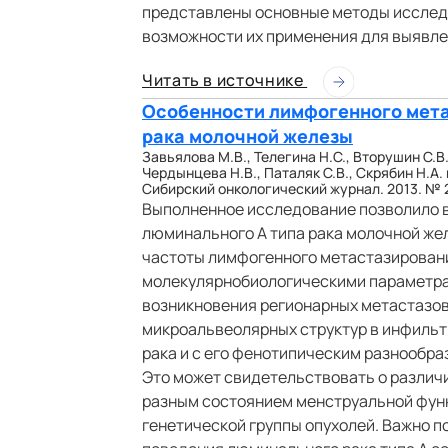
представлены основные методы исслед
возможности их применения для выявле
Читать в источнике
Особенности лимфогенного мета
рака молочной железы
Завьялова М.В., Телегина Н.С., Вторушин С.В
Чердынцева Н.В., Паталяк С.В., Скрябин Н.А. 
Сибирский онкологический журнал. 2013. № 2.
Выполненное исследование позволило 
люминального А типа рака молочной ж
частоты лимфогенного метастазирован
молекулярнобиологическими параметрам
возникновения регионарных метастазов
микроальвеолярных структур в инфильт
рака и с его фенотипическим разнообра
Это может свидетельствовать о различи
разным состоянием менструальной функ
генетической группы опухолей. Важно п