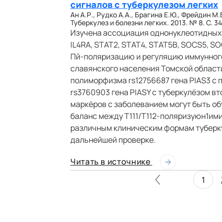
сигналов с туберкулезом легких
Ан А.Р., Рудко А.А., Брагина Е.Ю., Фрейдин М.
Туберкулез и болезни легких. 2013. № 8. С. 34
Изучена ассоциация однонуклеотидных п
IL4RA, STAT2, STAT4, STAT5B, SOCS5, SOC
Пй-поляризацию и регуляцию иммунного 
славянского населения Томской област
полиморфизма rs12756687 гена PIAS3 с
rs3760903 гена PIASY с туберкулёзом в
маркёров с заболеванием могут быть о
баланс между Т111/Т112-поляризуюн1им
различным клиническим формам туберку
дальнейшей проверке.
Читать в источнике
1