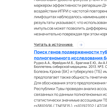
маркером эффективности репарации ДНК
воздействии ИПРИ с частотой повторения
лимфоцитах наблюдалось наименьшее к
результаты указывают, что использова
импульсов может позволить дифференци
незначительно повреждая при этом нор
Читать в источнике
Поиск генов подверженности туб
полногеномного исследования б
Рудко А.А., Фрейдин М.Б., Брагина Е.Ю., Ан А.
Бюллетень сибирской медицины. 2013. №3. С.
Болезнь Крона (БК) и туберкулез (ТБ) 
предполагает также общность генетиче
Для обоснования этого предположения у
Республики Тувы проведен анализ ассо
связанных по данным полногеномных ис
статистически значимые ассоциации ТБ
rs3810936 ( TNFSF15 ), rs10192702 ( ATG16 