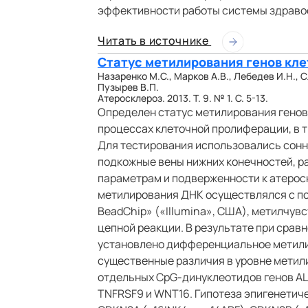
эффективности работы системы здраво
Читать в источнике
Статус метилирования генов кл
Назаренко М.С., Марков А.В., Лебедев И.Н., С
Пузырев В.П.
Атеросклероз. 2013. Т. 9. № 1. С. 5-13.
Определен статус метилирования генов
процессах клеточной пролиферации, в т
Для тестирования использовались сонн
подкожные вены нижних конечностей, 
параметрам и подверженности к атерос
метилирования ДНК осуществлялся с п
BeadChip» («Illumina», США), метилчу
цепной реакции. В результате при срав
установлено дифференциальное метилир
существенные различия в уровне метил
отдельных CpG-динуклеотидов генов ALOX
TNFRSF9 и WNT16. Гипотеза эпигенетиче