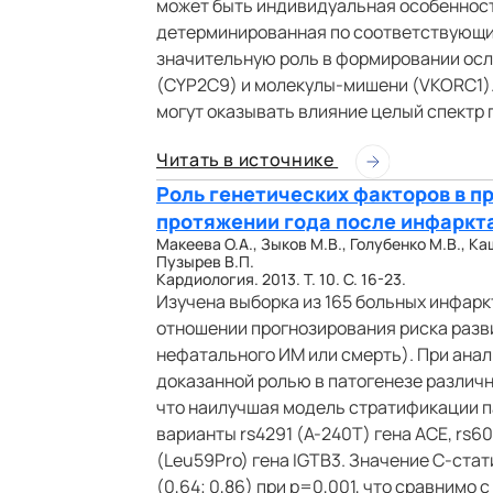
может быть индивидуальная особенност
детерминированная по соответствующим
значительную роль в формировании ос
(CYP2C9) и молекулы-мишени (VKORC1).
могут оказывать влияние целый спектр
Читать в источнике
Роль генетических факторов в п
протяжении года после инфаркт
Макеева О.А., Зыков М.В., Голубенко М.В., Ка
Пузырев В.П.
Кардиология. 2013. Т. 10. С. 16-23.
Изучена выборка из 165 больных инфарк
отношении прогнозирования риска разв
нефатального ИМ или смерть). При анал
доказанной ролью в патогенезе различ
что наилучшая модель стратификации п
варианты rs4291 (А-240Т) гена ACE, rs60
(Leu59Pro) гена IGTB3. Значение C-ста
(0,64; 0,86) при р=0,001, что сравнимо