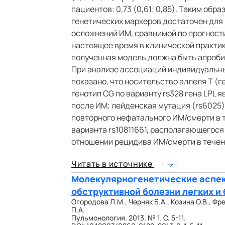
пациентов: 0,73 (0,61; 0,85). Таким обр
генетических маркеров достаточен для
осложнений ИМ, сравнимой по прогност
настоящее время в клинической практи
полученная модель должна быть апроби
При анализе ассоциаций индивидуальны
показано, что носительство аллеля Т (ге
генотип CG по варианту rs328 гена LPL 
после ИМ; лейденская мутация (rs6025)
повторного нефатального ИМ/смерти в 
варианта rs10811661, располагающегося
отношении рецидива ИМ/смерти в течен
Читать в источнике
Молекулярногенетические аспек
обструктивной болезни легких и
Огородова Л.М., Черняк Б.А., Козина О.В., Фр
П.А.
Пульмонология. 2013. № 1. С. 5-11.