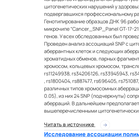
цитогенетических нарушений у здоровы
подвергавшихся профессиональному ра
Генотипирование образцов ДНК 96 рабо
микрочипе “Cancer_SNP_Panel GT-17-211”
генов. У всех обследованных был прове
Проведен анализ ассоциаций SNP с цит
аберрантных клеток и следующих аберр
хроматидных обменов, парных фрагмент
хромосом, кольцевых хромосом, трансло
rs11249938, rs34206126, rs33945943, rs34
, rs1800404, rs887477, rs696405, rs75108
различных типов хромосомных аберраций
0.05), из них 24 SNP (подчеркнуты) со
аберраций. В дальнейшем предполагает
вышеперечисленными цитогенетическим
Читать в источнике
Исследование ассоциации полим