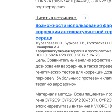
CDKN2A (p16INK4a и p14ARF), CDKN2B (p
подтверждения.
Читать в источнике
Возможности использования фар
коррекции антикоагулянтной тер
сердца
Журавлева И.Ю., Буркова Т.В., Рутковская Н.
Гончарова И.А.
Кардиоваскулярная терапия и профилактика. 20
DOI: 10.15829/1728-8800-2013-3-24-28
Цель. Сравнительный анализ эффектив
дозирования варфарина, а также опред
генетических тестов для коррекции до
периоде у 134 больных с протезами кла
терапию варфарином.
Материал и методы. Всем пациентам п
гена CYP2C9: CYP2C9*2 (С430Т), CYP2C9
эпоксидредуктазы витамина К VKORC1 (