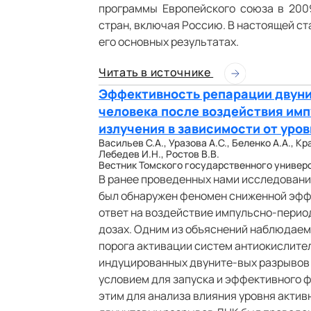
программы Европейского союза в 2009
стран, включая Россию. В настоящей с
его основных результатах.
Читать в источнике
Эффективность репарации двуни
человека после воздействия им
излучения в зависимости от уро
Васильев С.А., Уразова А.С., Беленко А.А., Кр
Лебедев И.Н., Ростов В.В.
Вестник Томского государственного университ
В ранее проведенных нами исследовани
был обнаружен феномен сниженной эфф
ответ на воздействие импульсно-перио
дозах. Одним из объяснений наблюдаем
порога активации систем антиокислите
индуцированных двуните-вых разрывов
условием для запуска и эффективного ф
этим для анализа влияния уровня акти