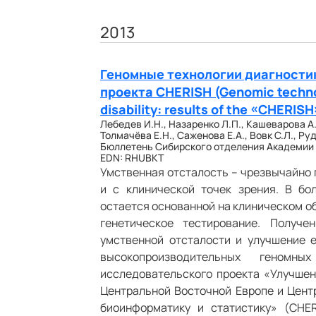
2013
Геномные технологии диагности
проекта CHERISH (Genomic technolo
disability: results of the «CHERISH
Лебедев И.Н., Назаренко Л.П., Кашеварова А.А
Толмачёва Е.Н., Саженова Е.А., Вовк С.Л., Руд
Бюллетень Сибирского отделения Академии ме
EDN: RHUBKT
Умственная отсталость – чрезвычайно г
и с клинической точек зрения. В бо
остается основанной на клиническом о
генетическое тестирование. Получ
умственной отсталости и улучшение 
высокопроизводительных геномн
исследовательского проекта «Улучшен
Центральной Восточной Европе и Центр
биоинформатику и статистику» (CHE