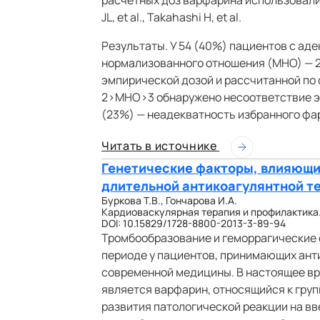
расчетных доз варфарина использовали фо
JL, et al., Takahashi H, et al.
Результаты. У 54 (40%) пациентов с а
нормализованного отношения (МНО) — 2
эмпирической дозой и рассчитанной по фо
2>МНО>3 обнаружено несоответствие эм
(23%) — неадекватность избранного фа
Читать в источнике
Генетические факторы, влияющи
длительной антикоагулянтной т
Буркова Т.В., Гончарова И.А.
Кардиоваскулярная терапия и профилактика. 20
DOI: 10.15829/1728-8800-2013-3-89-94
Тромбообразование и геморрагические
периоде у пациентов, принимающих ант
современной медицины. В настоящее в
является варфарин, относящийся к груп
развития патологической реакции на в