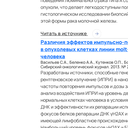
поведения люминального рака типа А 
опухоли, что делает легкодоступным п
гистологическом исследовании биопсий
этой формы рака молочной железы.
Читать в источнике
Различия эффектов импульсно-п
в опухолевых клетках линии mol
человека
Васильев С.А., Беленко А.А., Кутенков О.П., 
Сибирский онкологический журнал. 2013. № 2.
Разработаны источники, способные ге
рентгеновское излучение (ИПРИ) в нан
частоты повторения импульсов и дозы 
анализ воздействия ИПРИ на уровень д
нормальных клетках человека в условиях
ДНК и эффективности их репарации ис
фокусов белков репарации ДНК γH2AX и 
имеющей лимфобластное происхождение, 
Наибольший уровень фокусов γH2AX и 53