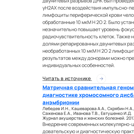
двунитевых разрывов ДНК был проведен
yH2AX после воздействия импульсно-п
лимфоциты периферической крови чело
обработанные 10 мкМ H 2O 2. Было устан
незначительно повышает уровень фокусо
радиочувствительность клеток. Также 
долями репарированных двунитевых ра
необработанных 10 мкМ H 2O 2 лимфоцит
результатов между донорами можно пре
индивидуальных особенностей.
Читать в источнике
Матричная сравнительная геном
диагностике хромосомного дисб
анэмбрионии
Лебедев И.Н., Кашеварова А.А., Скрябин Н.А.,
Саженова Е.А., Иванова Т.В., Евтушенко И.Д.
Журнал акушерства и женских болезней. 2013. 
Внедрение современных молекулярно-ци
довательскую и диагностическую прак