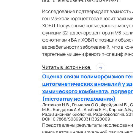
DOI: 10.18093/0869-0189-2013-0-1-5-11
Исследование подтверждает важность A
ген М3-холинорецептора вносит важный
ХОБЛ. Полученные новые данные могут 
функции β2-адренорецептора и М3-холи
фенотипами БА и ХОБЛ с позиции объяс
вариабельности заболеваний, что в ко
таргетные мишени фенотип-специфично
Читать в источнике
Оценка связи полиморфизмов ген
цитогенетических аномалий у з
химического комбината, подвер
(microarray исследования)
Литвяков Н.В., Гончарик О.О., Фрейдин М.Б., 
М.В., Бондарюк А.А., Альбах Е.Н., Карпов А.Б.
Радиационная биология. Радиоэкология. 2013. 
DOI: 10.7868/S0869803113020069
Представлены результаты исследования
кандидатов индивидуальной радиочувст