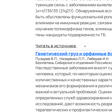
тувинцев связь с заболеванием выявлен
)и rs1736135 (21q21.1). Обнаруженные а
быть обусловлены функциональной роль
влиянием на иммунные реакции, связанн
изучение полиморфизма генов, влияющи
гены-кандидаты подверженности ТБ.
Читать в источнике
Генетический груз и орфанные б
Пузырев В.П., Назаренко Л.П., Лебедев И.Н.
Бюллетень Сибирского отделения Российской 
Наследственные заболевания вносят су
человека, который, по некоторым оценк
количественных и качественных характ
механизмов его формирования в различ
важной и актуальной проблемой. Оценк
определенных служб здравоохранения 
исследований, дают возможность разра
терапевтических и профилактических м