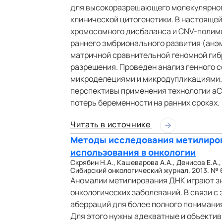
для высокоразрешающего молекулярног
клинической цитогенетики. В настоящей
хромосомного дисбаланса и CNV-полим
раннего эмбрионального развития (анэ
матричной сравнительной геномной ги
разрешения. Проведен анализ генного с
микроделециями и микродупликациями.
перспективы применения технологии aC
потерь беременности на ранних сроках.
Читать в источнике
Методы исследования метилиров
использования в онкологии
Скрябин Н.А., Кашеварова А.А., Денисов Е.А.
Сибирский онкологический журнал. 2013. № 6
Аномалии метилирования ДНК играют зн
онкологических заболеваний. В связи с
аберраций для более полного понимани
Для этого нужны адекватные и объекти