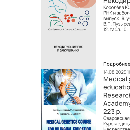
Некодир
Королёва Ю.
РНК и забол
выпуск 18: 
В.П. Пузырёв
12, табл. 10.
Подробне
14.08.2025 1
Medical 
educatio
Research
Academy 
223 p.
Сваровская 
Курс медици
Наследствен