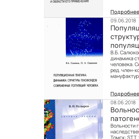
Подробне
09.06.2018
Популяц
структу
популяц
В.Б. Салюко
динамика с
человека. С
ред. член-к
мануфактура.
Подробне
08.06.2018
Вольнос
патоген
Вольности г
наследствен
Томск: STT. 2