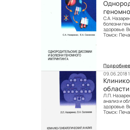
Однород
геномно
С.А. Назаре
болезни ген
здоровье. В
Томск: Печат
Подробне
09.06.2018 
Клинико
области
Л.П. Назаре
анализ и об
здоровье. В
Томск: Печат