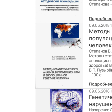
Степанова -
Подробне
09.06.2018 
Методы 
популяц
человек
Степанов В.А
Методы стат
эволюционн
здоровье) В
В.П. Пузырё
– 100 с.
Подробне
09.06.2018 
Генетич
наруше
Назаренко Л