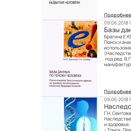
Подробне
09.06.2018 
Базы да
Брагина Е.Ю
Поиск и ана
использова
(Наследстве
под ред. В.
мануфактура»
Подробне
09.06.2018 
Наследс
Г.Н. Сеитова
Наследствен
и здоровье.
- Томск: Печ