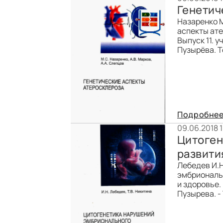
Генетич
Назаренко М
аспекты ате
Выпуск 11. 
Пузырёва. Т
Подробне
09.06.2018 
Цитоген
развити
Лебедев И.Н
эмбриональ
и здоровье. 
Пузырева. - 