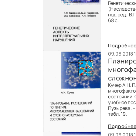
Генетическ
(Наследстве
под ред. В.
68 с.
Подробне
09.06.2018 
Планиро
многофа
сложнон
Кучер А.Н. 
многофакто
состояний. 
учебное пос
Пузырева. – 
табл. 19.
Подробне
09.06.2018 