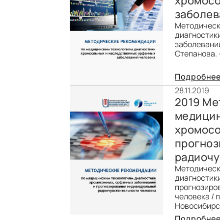
хромосо
заболев
Методическ
диагностик
заболеваний
Степанова. 
Подробне
28.11.2019
2019 Ме
медицин
хромосо
прогноз
радиочу
Методическ
диагностик
прогнозиро
человека / 
Новосибирск
Подробне