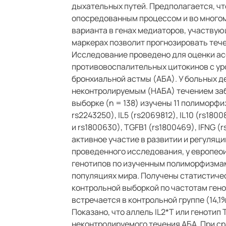
дыхательных путей. Предполагается, чт
опосредованным процессом и во многом 
варианта в генах медиаторов, участвую
маркерах позволит прогнозировать тече
Исследование проведено для оценки ас
противовоспалительных цитокинов с ур
бронхиальной астмы (АБА). У больных д
неконтролируемым (НАБА) течением забо
выборке (n = 138) изучены 11 полиморфиз
rs2243250), IL5 (rs2069812), IL10 (rs180
и rs1800630), TGFB1 (rs1800469), IFNG
активное участие в развитии и регуляц
проведенного исследования, у европео
генотипов по изученным полиморфизмам
популяциях мира. Получены статистиче
контрольной выборкой по частотам гено
встречается в контрольной группе (14,1%
Показано, что аллель IL2*T или генотип
неконтролируемого течения АБА. При сра