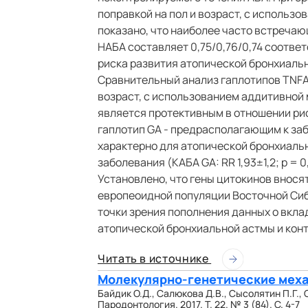
поправкой на пол и возраст, с использ
показано, что наиболее часто встречаю
НАБА составляет 0,75/0,76/0,74 соотве
риска развития атопической бронхиальной
Сравнительный анализ гаплотипов TNFA 
возраст, с использованием аддитивной 
является протективным в отношении риск
гаплотип GA - предрасполагающим к забо
характерно для атопической бронхиальн
заболевания (КАБА GA: RR 1,93±1,2; p = 0,
Установлено, что гены цитокинов вносят
европеоидной популяции Восточной Сиб
точки зрения пополнения данных о вкла
атопической бронхиальной астмы и конт
Читать в источнике
Молекулярно-генетические меха
Байдик О.Д., Салюкова Д.В., Сысолятин П.Г., 
Пародонтология. 2017. Т. 22. № 3 (84). С. 4-7