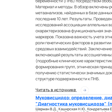
беременности (ПНБ) посредством обобщ
Материал и методы. В обзор включены 
метаанализов, найденных в базе данных
последние 10 лет. Результаты. Проведе
исследований ассоциации аллельных ва
охарактеризована функциональная зна
маркеров. Показана важность учета эт
роли генетических факторов в развитии 
средовых взаимодействий. Заключение.
включающей результаты ассоциативных
(подробные клинические характеристик
формирования групп, этническая прина
получению статистически значимых док
структуре подверженности к ПНБ.
Читать в источнике
Муковисцидоз: определение, диа
"Диагностика муковисцидоза" (
Шерман В.Д., Каширская Н.Ю., Кондратьева Е.