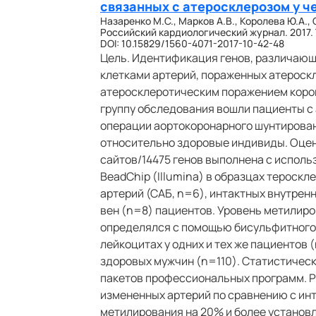
связанных с атеросклерозом у ч
Назаренко М.С., Марков А.В., Королева Ю.А., 
Российский кардиологический журнал. 2017. Т.
DOI: 10.15829/1560-4071-2017-10-42-48
Цель. Идентификация генов, различаю
клетками артерий, пораженных атероскл
атеросклеротическим поражением корон
группу обследования вошли пациенты с
операции аортокоронарного шунтирован
относительно здоровые индивиды. Оцен
сайтов/14475 генов выполнена с исполь
BeadChip (Illumina) в образцах тероск
артерий (САБ, n=6), интактных внутрен
вен (n=8) пациентов. Уровень метилиро
определялся с помощью бисульфитного
лейкоцитах у одних и тех же пациентов 
здоровых мужчин (n=110). Статистичес
пакетов профессиональных программ. Р
измененных артерий по сравнению с ин
метилирования на 20% и более установл