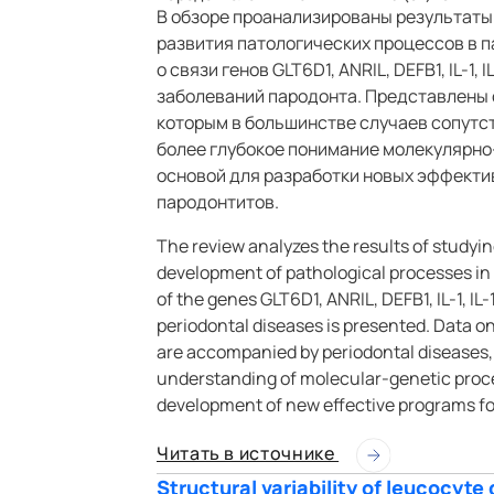
В обзоре проанализированы результаты
развития патологических процессов в 
о связи генов GLT6D1, ANRIL, DEFB1, IL-1,
заболеваний пародонта. Представлены 
которым в большинстве случаев сопутст
более глубокое понимание молекулярно
основой для разработки новых эффекти
пародонтитов.
The review analyzes the results of study
development of pathological processes in
of the genes GLT6D1, ANRIL, DEFB1, IL-1, I
periodontal diseases is presented. Data 
are accompanied by periodontal diseases, 
understanding of molecular-genetic proce
development of new effective programs for
Читать в источнике
Structural variability of leucocyte