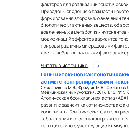
факторов для реализации генетической
Приведены сведения о важности некото
формирования здоровья, о значении ге
биологически активных веществ, об ас
вовлеченных в метаболизм нутриентов, 
модификаций эффектов вариантов генов
природы различными средовыми фактор
диеты, неблагоприятными факторами ср
Читать в источнике
Гены цитокинов как генетическ
астмы с контролируемым и нек
Cмольникова М.В., Фрейдин М.Б., Смирнова С
Медицинская иммунология. 2017. Т. 19. № 5. С
Атопическая бронхиальная астма (АБА)
развитие зависит как от множества фак
компоненты. Генетические факторы риск
заболевания и степень контроля его те
гены цитокинов, участвующие в иммунно