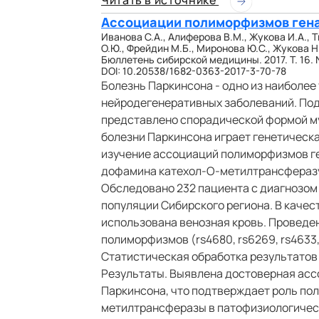
Читать в источнике
Ассоциации полиморфизмов гена
Иванова С.А., Алиферова В.М., Жукова И.А., 
О.Ю., Фрейдин М.Б., Миронова Ю.С., Жукова Н.
Бюллетень сибирской медицины. 2017. Т. 16. №
DOI: 10.20538/1682-0363-2017-3-70-78
Болезнь Паркинсона - одно из наиболее
нейродегенеративных заболеваний. По
представлено спорадической формой м
болезни Паркинсона играет генетическ
изучение ассоциаций полиморфизмов г
дофамина катехол-О-метилтрансферазу,
Обследовано 232 пациента с диагнозом 
популяции Сибирского региона. В каче
использована венозная кровь. Проведе
полиморфизмов (rs4680, rs6269, rs4633, 
Статистическая обработка результатов
Результаты. Выявлена достоверная асс
Паркинсона, что подтверждает роль по
метилтрансферазы в патофизиологическ