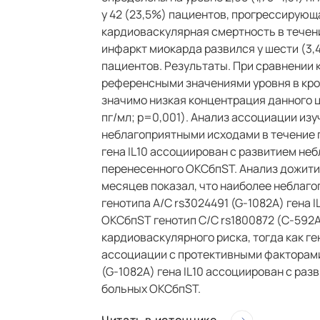
у 42 (23,5%) пациентов, прогрессирующа
кардиоваскулярная смертность в течени
инфаркт миокарда развился у шести (3,4
пациентов. Результаты. При сравнении 
референсными значениями уровня в кро
значимо низкая концентрация данного ц
пг/мл; р=0,001). Анализ ассоциации изу
неблагоприятными исходами в течение го
гена IL10 ассоциирован с развитием неб
перенесенного ОКСбпST. Анализ дожития
месяцев показал, что наиболее неблаг
генотипа А/С rs3024491 (G-1082А) гена I
ОКСбпST генотип С/С rs1800872 (С-592А
кардиоваскулярного риска, тогда как ге
ассоциации с протективными факторами
(G-1082А) гена IL10 ассоциирован с ра
больных ОКСбпST.