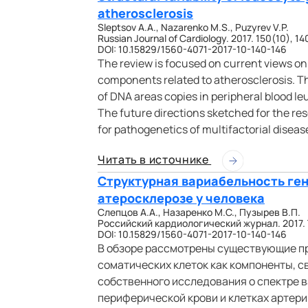
atherosclerosis
Sleptsov A.A., Nazarenko M.S., Puzyrev V.P.
Russian Journal of Cardiology. 2017. 150(10), 14
DOI: 10.15829/1560-4071-2017-10-140-146
The review is focused on current views on 
components related to atherosclerosis. Th
of DNA areas copies in peripheral blood le
The future directions sketched for the re
for pathogenetics of multifactorial diseas
Читать в источнике
Структурная вариабельность ген
атеросклерозе у человека
Слепцов А.А., Назаренко М.С., Пузырев В.П.
Российский кардиологический журнал. 2017. Т.
DOI: 10.15829/1560-4071-2017-10-140-146
В обзоре рассмотрены существующие пр
соматических клеток как компоненты, 
собственного исследования о спектре в
периферической крови и клетках артери