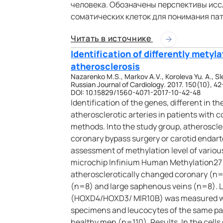
человека. Обозначены перспективы исс
соматических клеток для понимания па
Читать в источнике
Identification of differently metyl
atherosclerosis
Nazarenko M.S., Markov A.V., Koroleva Yu. A., Sl
Russian Journal of Cardiology. 2017. 150(10), 42
DOI: 10.15829/1560-4071-2017-10-42-48
Identification of the genes, different in t
atherosclerotic arteries in patients with 
methods. Into the study group, atheroscl
coronary bypass surgery or carotid endarte
assessment of methylation level of vario
microchip Infinium Human Methylation27 
atherosclerotically changed coronary (n=6)
(n=8) and large saphenous veins (n=8). Le
(HOXD4/HOXD3/ MIR10B) was measured wit
specimens and leucocytes of the same pati
healthy men (n=110). Results. In the cells