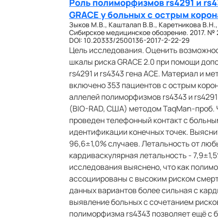
Роль полиморфизмов rs4291 и rs
GRACE у больных с острым коро
Зыков М.В., Кашталап В.В., Каретникова В.Н.,
Сибирское медицинское обозрение. 2017. № 2 
DOI: 10.20333/2500136-2017-2-22-29
Цель исследования. Оценить возможно
шкалы риска GRACE 2.0 при помощи доп
rs4291 и rs4343 гена ACE. Материал и м
включено 353 пациентов с острым коро
аллелей полиморфизмов rs4343 и rs4291 
(BIO-RAD, США) методом TaqMan-проб. 
проведен телефонный контакт с больны
идентификации конечных точек. Выяснит
96,6±1,0% случаев. Летальность от любы
кардиваскулярная летальность - 7,9±1,
исследования выяснено, что как полимо
ассоциированы с высоким риском смерти
данных вариантов более сильная с кард
выявление больных с сочетанием риско
полиморфизма rs4343 позволяет ещё с