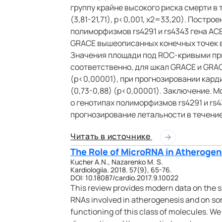
группу крайне высокого риска смерти в 
(3,81-21,71), p<0,001, х2=33,20). Постр
полиморфизмов rs4291 и rs4343 гена A
GRACE вышеописанных конечных точек в
Значения площади под ROC-кривыми при
соответственно, для шкал GRACE и GRACE
(p<0,00001), при прогнозировании кардио
(0,73-0,88) (p<0,00001). Заключение.
о генотипах полиморфизмов rs4291 и rs
прогнозирование летальности в течение
Читать в источнике
The Role of MicroRNA in Atherogen
Kucher A.N., Nazarenko M. S.
Kardiologiia. 2018. 57(9), 65-76.
DOI: 10.18087/cardio.2017.9.10022
This review provides modern data on the s
RNAs involved in atherogenesis and on s
functioning of this class of molecules. W