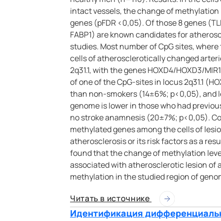
intact vessels, the change of methylation
genes (pFDR <0,05). Of those 8 genes (TL
FABP1) are known candidates for atheroscler
studies. Most number of CpG sites, where 
cells of atherosclerotically changed arter
2q31.1, with the genes HOXD4/HOXD3/MIR10B
of one of the CpG-sites in locus 2q31.1 
than non-smokers (14±6%; p<0,05), and lev
genome is lower in those who had previou
no stroke anamnesis (20±7%; p<0,05). Conc
methylated genes among the cells of lesion
atherosclerosis or its risk factors as a resu
found that the change of methylation lev
associated with atherosclerotic lesion of a
methylation in the studied region of geno
Читать в источнике
Идентификация дифференциальн