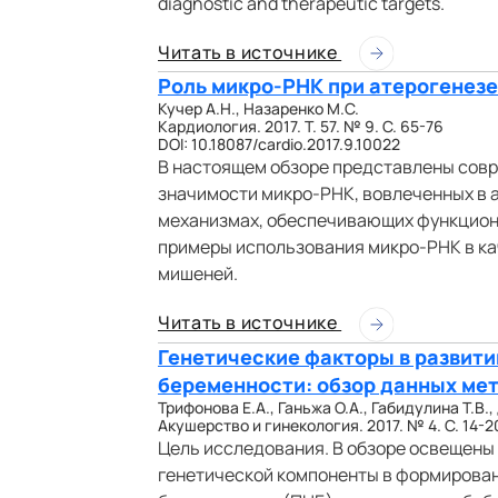
diagnostic and therapeutic targets.
Читать в источнике
Роль микро-РНК при атерогенезе
Кучер А.Н., Назаренко М.С.
Кардиология. 2017. Т. 57. № 9. С. 65-76
DOI: 10.18087/cardio.2017.9.10022
В настоящем обзоре представлены совр
значимости микро-РНК, вовлеченных в а
механизмах, обеспечивающих функцион
примеры использования микро-РНК в ка
мишеней.
Читать в источнике
Генетические факторы в развит
беременности: обзор данных ме
Трифонова Е.А., Ганьжа О.А., Габидулина Т.В.
Акушерство и гинекология. 2017. № 4. С. 14-2
Цель исследования. В обзоре освещены 
генетической компоненты в формирова