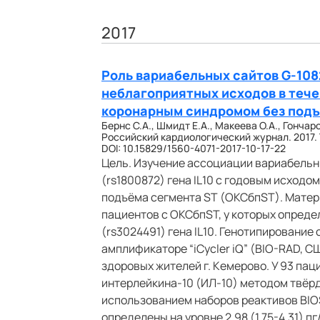
2017
Роль вариабельных сайтов G-1082
неблагоприятных исходов в теч
коронарным синдромом без подъ
Бернс С.А., Шмидт Е.А., Макеева О.А., Гончар
Российский кардиологический журнал. 2017. Т.
DOI: 10.15829/1560-4071-2017-10-17-22
Цель. Изучение ассоциации вариабельны
(rs1800872) гена IL10 с годовым исход
подъёма сегмента ST (ОКСбпST). Матер
пациентов с ОКСбпST, у которых опред
(rs3024491) гена IL10. Генотипировани
амплификаторе “iCycler iQ” (BIO-RAD, С
здоровых жителей г. Кемерово. У 93 пац
интерлейкина-10 (ИЛ-10) методом твёр
использованием наборов реактивов BIO
определены на уровне 2,98 (1,75-4,31) п