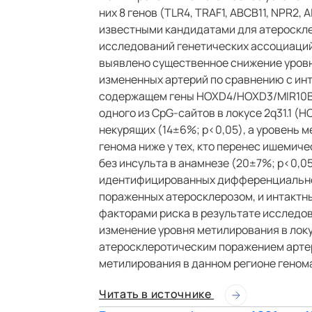
них 8 генов (TLR4, TRAF1, ABCB11, NPR2,
известными кандидатами для атероскле
исследований генетических ассоциаций
выявлено существенное снижение уровн
измененных артерий по сравнению с инта
содержащем гены HOXD4/HOXD3/MIR10B.
одного из CpG-сайтов в локусе 2q31.1 (
некурящих (14±6%; p<0,05), а уровень 
генома ниже у тех, кто перенес ишемич
без инсульта в анамнезе (20±7%; p<0,0
идентифицированных дифференциально 
пораженных атеросклерозом, и интактн
факторами риска в результате исследов
изменение уровня метилирования в лок
атеросклеротическим поражением артер
метилирования в данном регионе геном
Читать в источнике