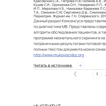
Красовский С.А., Петрова Н.В.Поляков А.В., Ив
Куцев С.И., Одинокова О.Н., Назаренко Л.П., 
И.П., Мерзлова Н.Б., Намазова-Баранова Л.С.,
Т.А., Семыкин С.Ю. Сергиенко Д.ф., Симонова
Педиатрия. Журнал им. Г.Н. Сперанского. 2017
Данный раздел Консенсуса представля
по диагностике МВ. Представлены совр
алгоритм обследования пациентов, а та
программе неонатального скрининга на
пограничными результатами потовой пр
полным текстом документа можно ознак
http://www.mukoviscidoz.org
.
Читать в источнике
1