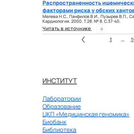
Распространенность ишемических
факторами риска у обских ханто
Мелева Н.С., Панфилов В.И., Пузырев В.П., С
Кардиология. 2000. Т.28. № 8. С.37-40.
Читать в источнике
1
...
1
ИНСТИТУТ
Лаборатории
Образование
ЦКП «Медицинская геномика»
Биобанк
Библиотека