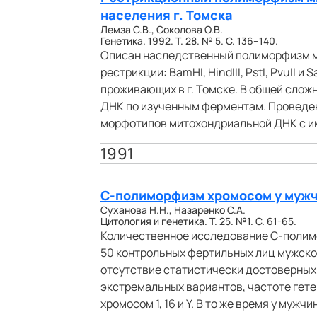
населения г. Томска
Лемза С.В., Соколова О.В.
Генетика. 1992. Т. 28. № 5. С. 136–140.
Описан наследственный полиморфизм м
рестрикции: BamHI, HindIII, PstI, PvuII и
проживающих в г. Томске. В общей сло
ДНК по изученным ферментам. Проведен
морфотипов митохондриальной ДНК с и
1991
С-полиморфизм хромосом у мужч
Суханова Н.Н., Назаренко С.А.
Цитология и генетика. Т. 25. №1. С. 61-65.
Количественное исследование С-полимо
50 контрольных фертильных лиц мужско
отсутствие статистически достоверных
экстремальных вариантов, частоте гет
хромосом 1, 16 и Y. В то же время у му