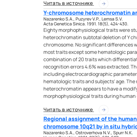
Читать в источнике
Y-chromosome heterochromatin and
Nazarenko S.A., Puzyrev V.P., Lemsa S.V.
Acta Genetica Sinica. 1991. 18(5), 424-430.
Eighty morphophysiological traits were stu
heterochromatin subtotal deletion of Y c
chromosome. No significant differences 
most traits except some hematologic para
combination of 20 traits which differenti
recognition errors 4.6% was extracted. Th
including electrocardiographic parameters
hematologic traits and subjects' age. The
heterochromatin appears to have a modify
morphophysiological traits during human
Читать в источнике
Regional assignment of the human 
chromosome 10q21 by in situ hybri
Nazarenko S.A., Ostroverhova N.V., Spurr N.K.