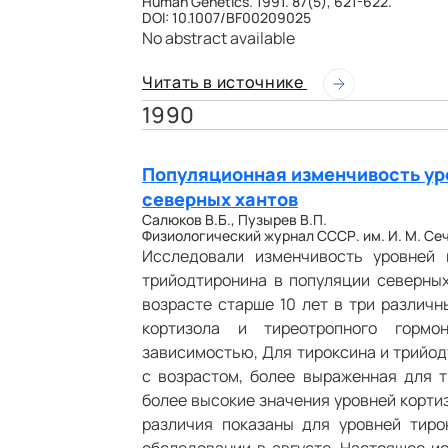
Human Genetics. 1991. 87(5), 621-622.
DOI: 10.1007/BF00209025
No abstract available
Читать в источнике
1990
Популяционная изменчивость уро
северных хантов
Салюков В.Б., Пузырев В.П.
Физиологический журнал СССР. им. И. М. Сечен
Исследовали изменчивость уровней к
трийодтиронина в популяции северных
возрасте старше 10 лет в три различн
кортизола и тиреотропного гормон
зависимостью, Для тироксина и трийод
с возрастом, более выраженная для 
более высокие значения уровней корти
различия показаны для уровней тир