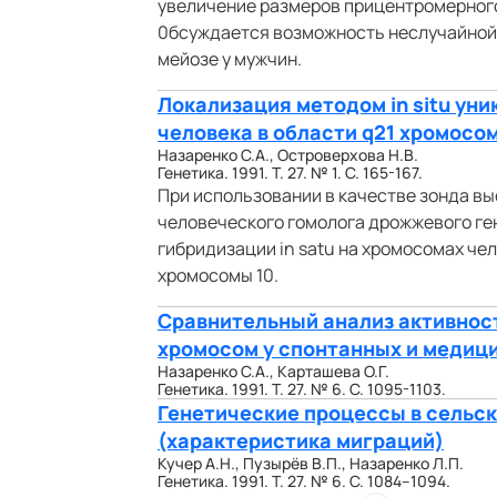
увеличение размеров прицентромерного
0бсуждается возможность неслучайной с
мейозе у мужчин.
Локализация методом in situ уни
человека в области q21 хромосо
Назаренко С.А., Островерхова Н.В.
Генетика. 1991. Т. 27. № 1. С. 165-167.
При использовании в качестве зонда в
человеческого гомолога дрожжевого ге
гибридизации in satu на хромосомах чел
хромосомы 10.
Сравнительный анализ активно
хромосом у спонтанных и медиц
Назаренко С.А., Карташева О.Г.
Генетика. 1991. Т. 27. № 6. С. 1095-1103.
Генетические процессы в сельск
(характеристика миграций)
Кучер А.Н., Пузырёв В.П., Назаренко Л.П.
Генетика. 1991. Т. 27. № 6. С. 1084–1094.