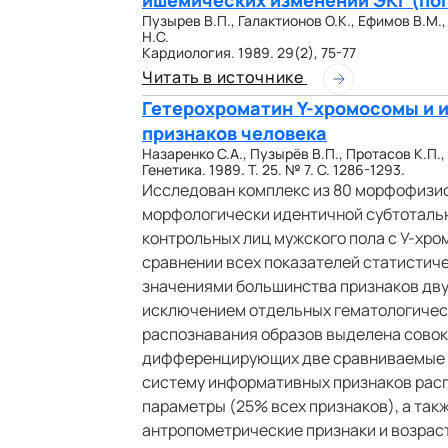
ишемических изменений ЭКГ (по
Пузырев В.П., Галактионов О.К., Ефимов В.М.
Н.С.
Кардиология. 1989. 29(2), 75-77
Читать в источнике
Гетерохроматин Y-хромосомы и 
признаков человека
Назаренко С.А., Пузырёв В.П., Протасов К.П.,
Генетика. 1989. Т. 25. № 7. С. 1286-1293.
Исследован комплекс из 80 морфофизио
морфологически идентичной субтотальн
контрольных лиц мужского пола с У-хр
сравнении всех показателей статистич
значениями большинства признаков двух
исключением отдельных гематологичес
распознавания образов выделена совок
дифференцирующих две сравниваемые гр
систему информативных признаков рас
параметры (25% всех признаков), а так
антропометрические признаки и возрас