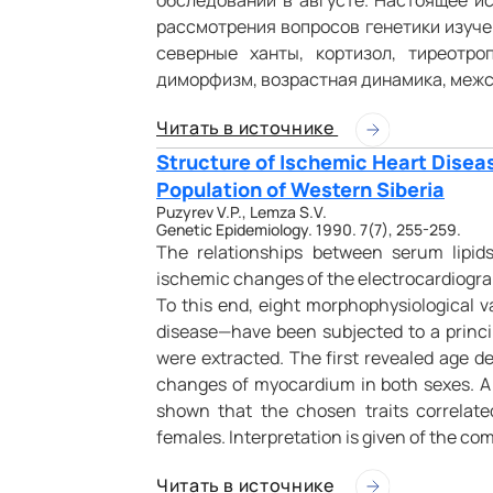
обследовании в августе. Настоящее и
рассмотрения вопросов генетики изуче
северные ханты, кортизол, тиреотро
диморфизм, возрастная динамика, межс
Читать в источнике
Structure of Ischemic Heart Diseas
Population of Western Siberia
Puzyrev V.P., Lemza S.V.
Genetic Epidemiology. 1990. 7(7), 255-259.
The relationships between serum lipids
ischemic changes of the electrocardiogra
To this end, eight morphophysiological v
disease—have been subjected to a princ
were extracted. The first revealed age d
changes of myocardium in both sexes. A
shown that the chosen traits correlate
females. Interpretation is given of the c
Читать в источнике