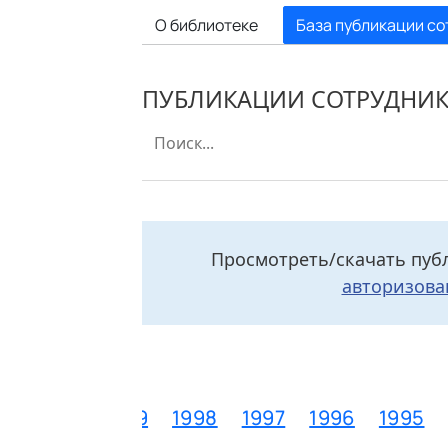
О библиотеке
База публикации со
ПУБЛИКАЦИИ СОТРУДНИ
Просмотреть/скачать пуб
авторизова
1
2000
1999
1998
1997
1996
1995