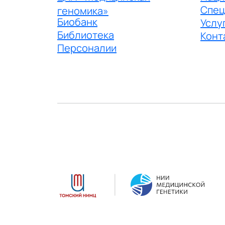
Спец
геномика»
Биобанк
Услу
Библиотека
Конт
Персоналии