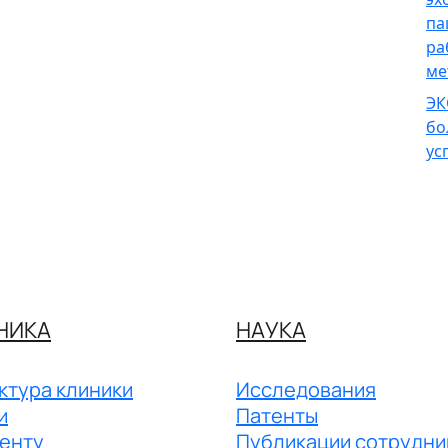
па
ра
ме
ЭК
бо
ус
НИКА
НАУКА
ктура клиники
Исследования
и
Патенты
енту
Публикации сотрудни