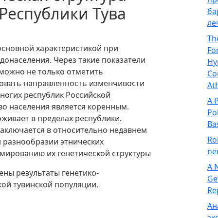
Республики Тува
ба
ле
Th
сновной характеристикой при
Fo
донаселения. Через такие показатели
Hy
 можно не только отметить
Co
ровать направленность изменчивости
At
многих республик Российской
A 
о населения является коренным.
Po
оживает в пределах республики.
Ba
заключается в относительно недавнем
Ro
и разнообразии этнических
ne
мированию их генетической структуры
A 
ены результаты генетико-
Ge
ой тувинской популяции.
Re
Ан
эх