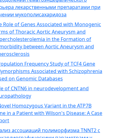
рьера лекарственными препаратами при
чении мукополисахаридоза
e Role of Genes Associated with Monogenic
rms of Thoracic Aortic Aneurysm and
percholesterolemia in the Formation of
morbidity between Aortic Aneurysm and
herosclerosis
Population Frequency Study of TCF4 Gene
lymorphisms Associated with Schizophrenia
sed on Genomic Databases
le of CNTN6 in neurodevelopment and
uropathology
Novel Homozygous Variant in the ATP7B
ne in a Patient with Wilson's Disease: A Case
port
ализ ассоциаций полиморфизма TNNT2 с
окардиографическими параметрами у