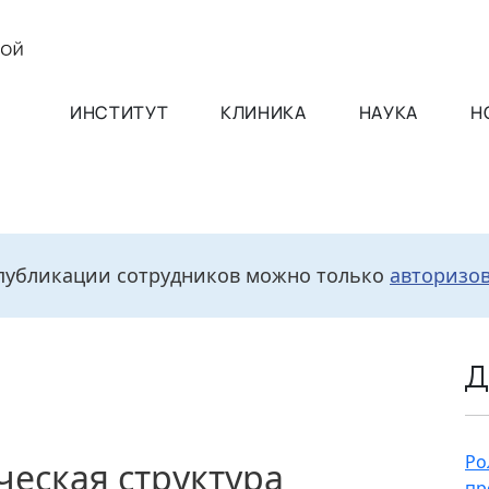
ИНСТИТУТ
КЛИНИКА
НАУКА
Н
публикации сотрудников можно только
авторизо
Д
Ро
еская структура
пр