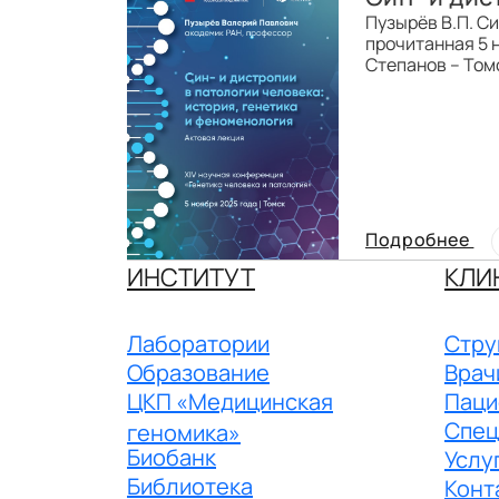
Пузырёв В.П. Си
прочитанная 5 н
Степанов – Томс
Подробнее
ИНСТИТУТ
КЛИ
Лаборатории
Стру
Образование
Врач
ЦКП «Медицинская
Паци
Спец
геномика»
Биобанк
Услу
Библиотека
Конт