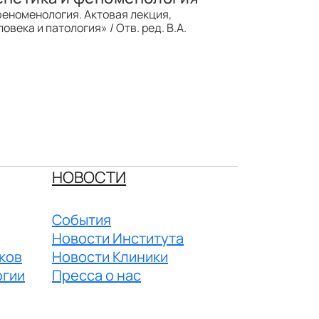
 феноменология. Актовая лекция,
века и патология» / Отв. ред. В.А.
НОВОСТИ
События
Новости Института
ков
Новости Клиники
огии
Пресса о нас