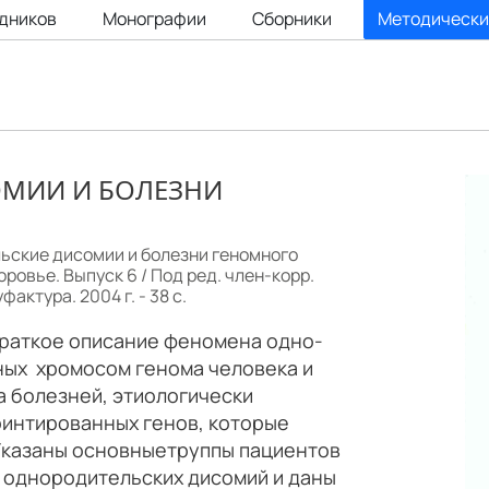
удников
Монографии
Сборники
Методически
МИИ И БОЛЕЗНИ
льские дисомии и болезни геномного
ровье. Выпуск 6 / Под ред. член-корр.
актура. 2004 г. - 38 с.
краткое описание феномена одно-
ных хромосом генома человека и
а болезней, этиологически
интированных генов, которые
Указаны основныетруппы пациентов
 однородительских дисомий и даны