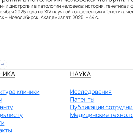
н- и дистропии в патологии человека: история, генетика и
оября 2025 года на XIV научной конференции «Генетика чело
к – Новосибирск: Академиздат, 2025. – 44 с.
НИКА
НАУКА
ктура клиники
Исследования
и
Патенты
енту
Публикации сотрудни
иалисту
Медицинские технол
ги
акты