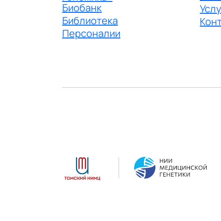
Биобанк
Услу
Библиотека
Кон
Персоналии