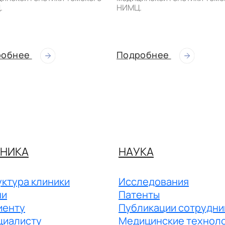
.
НИМЦ.
робнее
Подробнее
НИКА
НАУКА
ктура клиники
Исследования
чи
Патенты
иенту
Публикации сотрудни
циалисту
Медицинские технол