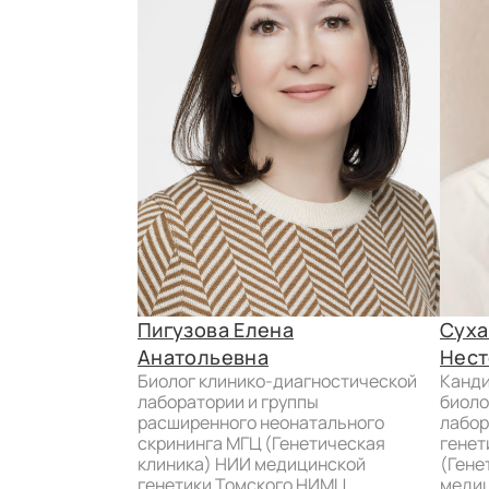
Пигузова Елена
Суха
Анатольевна
Нест
биолог клинико-диагностической
кандидат биологических наук,
лаборатории и группы
биоло
расширенного неонатального
лабор
скрининга МГЦ (Генетическая
генет
клиника) НИИ медицинской
(Гене
генетики Томского НИМЦ.
медиц