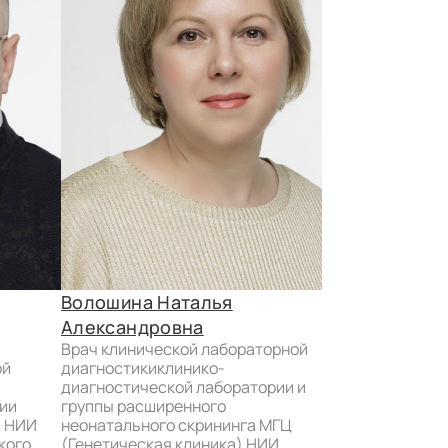
Волошина Наталья
Диденко Ла
врач клинической лабораторной
Александровна
диагностики.
врач клинической лабораторной
ой
диагностикиклинико-
диагностической лаборатории и
ии
группы расширенного
) НИИ
неонатального скрининга МГЦ
кого
(Генетическая клиника) НИИ