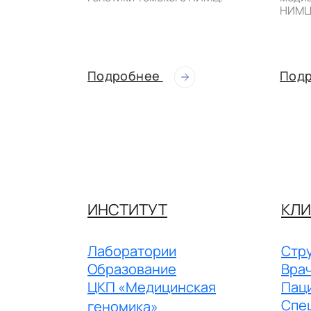
НИМЦ
Подробнее
Под
ИНСТИТУТ
КЛИ
Лаборатории
Стру
Образование
Вра
ЦКП «Медицинская
Пац
Спе
геномика»