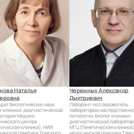
нова Наталья
Черемных Александр
еровна
Дмитриевич
лаборант-исследователь
г клинико-диагностической
лаборатории наследственн
атории Медико-
патологии, биолог клинико-
ического центра
диагностической лаборатор
тическая клиника), НИИ
МГЦ (Генетическая клиника
инской генетики Томского
медицинской генетики Томс