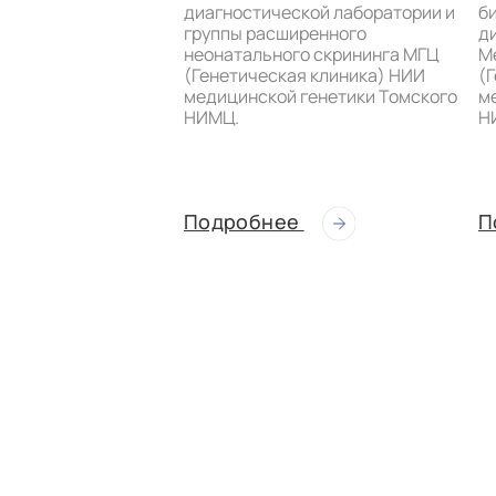
диагностической лаборатории и
би
группы расширенного
д
неонатального скрининга МГЦ
М
(Генетическая клиника) НИИ
(
медицинской генетики Томского
м
НИМЦ.
Н
Подробнее
П