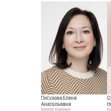
Пигузова Елена
С
Анатольевна
Н
биолог клинико-
кандидат биологических наук,