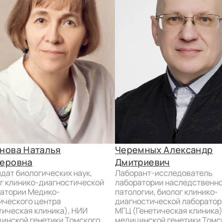
нова Наталья
Черемных Александр
еровна
Дмитриевич
лаборант-исследователь
г клинико-диагностической
лаборатории наследственн
атории Медико-
патологии, биолог клинико-
ического центра
диагностической лаборатор
тическая клиника), НИИ
МГЦ (Генетическая клиника
инской генетики Томского
медицинской генетики Томс