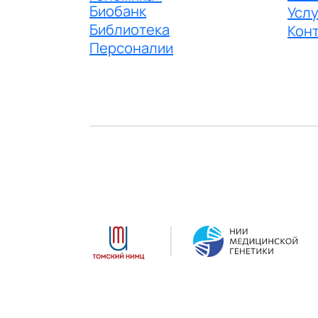
Биобанк
Услу
Библиотека
Кон
Персоналии