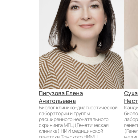
Пигузова Елена
Суха
Анатольевна
Нест
биолог клинико-диагностической
кандидат биологических наук,
лаборатории и группы
биоло
расширенного неонатального
лабор
скрининга МГЦ (Генетическая
генет
клиника) НИИ медицинской
(Гене
генетики Томского НИМЦ.
медиц