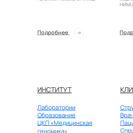
НИМЦ
Подробнее
Под
ИНСТИТУТ
КЛИ
Лаборатории
Стру
Образование
Вра
ЦКП «Медицинская
Пац
Спе
геномика»