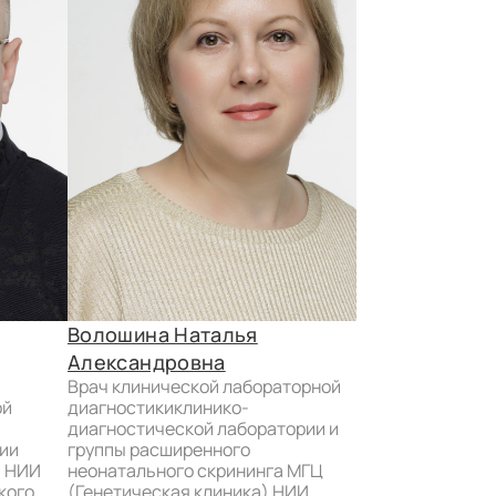
Волошина Наталья
Диденко Ла
врач клинической лабораторной
Александровна
диагностики.
врач клинической лабораторной
ой
диагностикиклинико-
диагностической лаборатории и
ии
группы расширенного
) НИИ
неонатального скрининга МГЦ
кого
(Генетическая клиника) НИИ