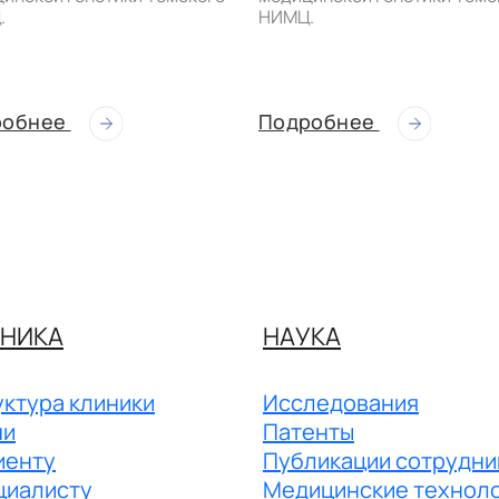
.
НИМЦ.
робнее
Подробнее
НИКА
НАУКА
ктура клиники
Исследования
чи
Патенты
иенту
Публикации сотрудни
циалисту
Медицинские технол