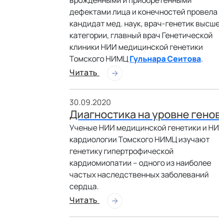
врожденными и приобретенными
дефектами лица и конечностей провела
кандидат мед. наук, врач-генетик высш
категории, главный врач Генетической
клиники НИИ медицинской генетики
Томского НИМЦ
Гульнара Сеитова
.
Читать
30.09.2020
Диагностика на уровне гено
Ученые НИИ медицинской генетики и Н
кардиологии Томского НИМЦ изучают
генетику гипертрофической
кардиомиопатии – одного из наиболее
частых наследственных заболеваний
сердца.
Читать