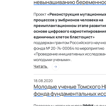
невынашиванию беременно
Проект
«Реконструкция мутационны
процессов у эмбрионов человека на
преимплантационном этапе развития
основе цифрового кариотипировани
единичных клеток бластоцист»
поддержан грантом Российского научно
фонда № 20-74-00064 по мероприятию
«Проведение инициативных исследова
молодыми учеными».
Читать
18.08.2020
Молодые ученые Томского Н
фонда фундаментальных ис
Подведены итоги конкурса
РФФИ
на луч