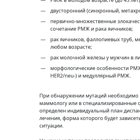
РМЖ в молодом возрасте (до 45 лет)
двусторонний (синхронный, метах
первично-множественные злокачест
сочетание РМЖ и рака яичников;
рак яичников, фаллопиевых труб, 
любом возрасте;
рак молочной железы у мужчин в л
морфологические особенности РМЖ: 
HER2/neu-) и медуллярный РМЖ.
При обнаружении мутаций необходимо о
маммологу или в специализированные о
определен индивидуальный план диспа
лечения, форма которого будет зависет
ситуации.