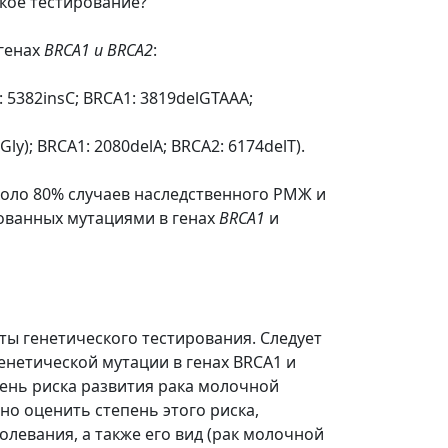
кое тестирование?
 генах
BRCA1 и BRCA2
:
: 5382insC; BRCA1: 3819delGTAAA;
ly); BRCA1: 2080delA; BRCA2: 6174delT).
коло 80% случаев наследственного РМЖ и
дованных мутациями в генах
BRCA1
и
ты генетического тестирования. Следует
енетической мутации в генах BRCA1 и
ень риска развития рака молочной
но оценить степень этого риска,
олевания, а также его вид (рак молочной