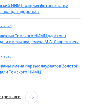
мский НИМЦ открыл фотовыставку
озвращая здоровье»
07.2026
ллектив Томского НИМЦ удостоен
дали имени академика М.А. Лаврентьева
07.2026
званы имена первых лауреатов Золотой
дали Томского НИМЦ
отреть все