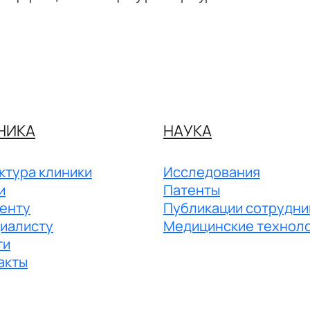
НИКА
НАУКА
ктура клиники
Исследования
и
Патенты
енту
Публикации сотрудни
иалисту
Медицинские технол
ги
акты