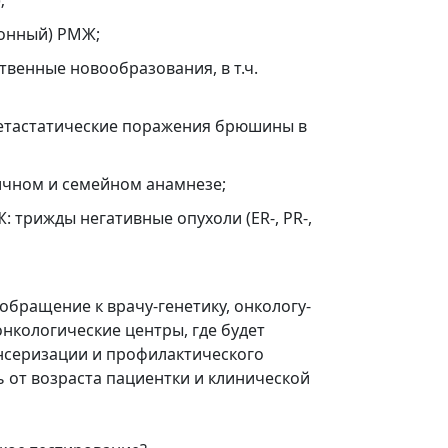
;
ронный) РМЖ;
венные новообразования, в т.ч.
метастатические поражения брюшины в
ичном и семейном анамнезе;
трижды негативные опухоли (ER-, PR-,
бращение к врачу-генетику, онкологу-
нкологические центры, где будет
нсеризации и профилактического
ь от возраста пациентки и клинической