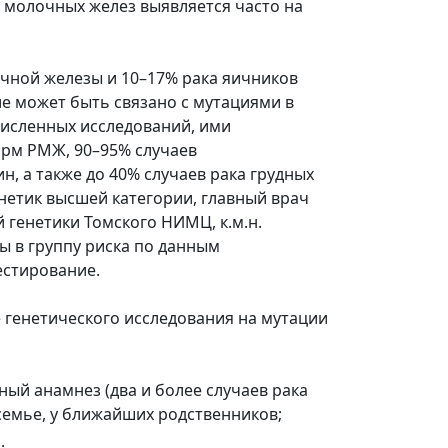
молочных желез выявляется часто на
лочной железы и 10–17% рака яичников
е может быть связано с мутациями в
численных исследований, ими
орм РМЖ, 90–95% случаев
н, а также до 40% случаев рака грудных
енетик высшей категории, главный врач
 генетики Томского НИМЦ, к.м.н.
Вы в группу риска по данным
естирование.
 генетического исследования на мутации
ый анамнез (два и более случаев рака
семье, у ближайших родственников;