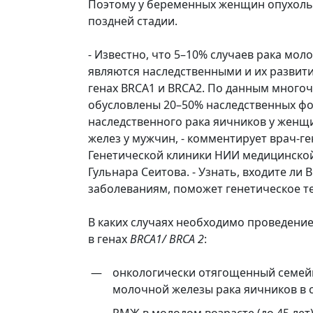
Поэтому у беременных женщин опухоль 
поздней стадии.
- Известно, что 5–10% случаев рака мо
являются наследственными и их развити
генах BRCA1 и BRCA2. По данным много
обусловлены 20–50% наследственных ф
наследственного рака яичников у женщи
желез у мужчин, - комментирует врач-г
Генетической клиники НИИ медицинской
Гульнара Сеитова. - Узнать, входите ли 
заболеваниям, поможет генетическое т
В каких случаях необходимо проведение
в генах
BRCA1/ BRCA 2
:
онкологически отягощенный семейн
молочной железы рака яичников в 