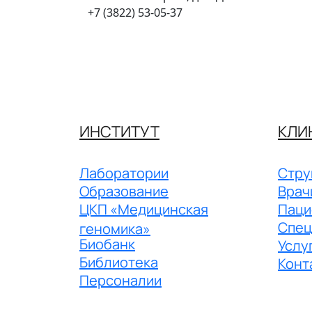
+7 (3822) 53-05-37
ИНСТИТУТ
КЛИ
Лаборатории
Стру
Образование
Врач
ЦКП «Медицинская
Паци
Спец
геномика»
Биобанк
Услу
Библиотека
Конт
Персоналии