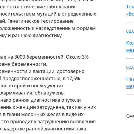
аев онкологические заболевания
То
 носительством мутаций в определенных
«В
лей. Генетическое тестирование
оложенность к наследственным формам
02.
ику и раннюю диагностику
Ко
ме
чае на 3000 беременностей. Около 3%
время беременности.
02.
ременности и лактации, достоверно
й предрасположенностью; в 17,5%
На
оне второй и последующих
ме
вскармливания, обнаружены
днако ранняя диагностика опухоли
енных женщин затруднена, так как у них
 в ткани молочных желез в виде их
См
е это приводит к затруднению выявления
к задержке ранней диагностики рака.