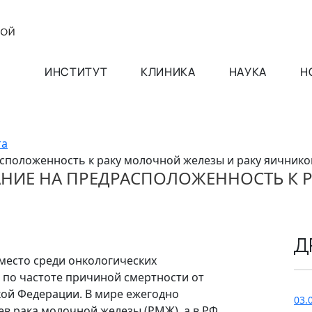
ИНСТИТУТ
КЛИНИКА
НАУКА
Н
та
асположенность к раку молочной железы и раку яичнико
АНИЕ НА ПРЕДРАСПОЛОЖЕННОСТЬ К
Д
место среди онкологических
 по частоте причиной смертности от
кой Федерации. В мире ежегодно
03.
ев рака молочной железы (РМЖ), а в РФ