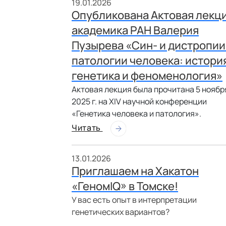
19.01.2026
Опубликована Актовая лекц
академика РАН Валерия
Пузырева «Син- и дистропии
патологии человека: истори
генетика и феноменология»
Актовая лекция была прочитана 5 ноябр
2025 г. на XIV научной конференции
«Генетика человека и патология».
Читать
13.01.2026
Приглашаем на Хакатон
«ГеномIQ» в Томске!
У вас есть опыт в интерпретации
генетических вариантов?