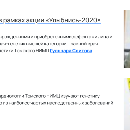
в рамках акции «Улыбнись-2020»
 врожденными и приобретенными дефектами лица и
рач-генетик высшей категории, главный врач
енетики Томского НИМЦ
Гульнара Сеитова
.
ардиологии Томского НИМЦ изучают генетику
о из наиболее частых наследственных заболеваний