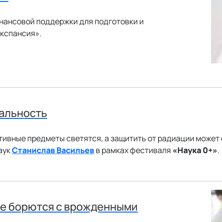
нансовой поддержки для подготовки и
Экспансия».
еальность
ктивные предметы светятся, а защитить от радиации может
аук
Станислав Васильев
в рамках фестиваля
«Наука 0+»
.
ые борются с врожденными