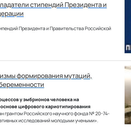
ладатели стипендий Президента и
дерации
ипендий Президента и Правительства Российской
низмы формирования мутаций,
 беременности
цессов у эмбрионов человека на
 основе цифрового кариотипирования
н грантом Российского научного фонда № 20-74-
ативных исследований молодыми учеными».