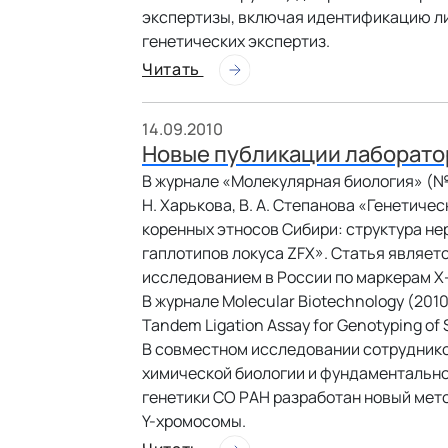
экспертизы, включая идентификацию ли
генетических экспертиз.
Читать
14.09.2010
Новые публикации лаборато
В журнале
«Молекулярная биология»
(№ 
Н. Харькова, В. А. Степанова «Генетич
коренных этносов Сибири: структура н
гаплотипов локуса ZFX». Статья являе
исследованием в России по маркерам X
В журнале
Molecular Biotechnology
(2010
Tandem Ligation Assay for Genotyping of
В совместном исследовании сотруднико
химической биологии и фундаментально
генетики СО РАН разработан новый мет
Y-хромосомы.