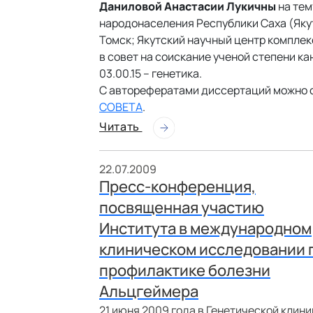
Даниловой Анастасии Лукичны
на те
народонаселения Республики Саха (Яку
Томск; Якутский научный центр комплек
в совет на соискание ученой степени к
03.00.15 – генетика.
С авторефератами диссертаций можно 
СОВЕТА
.
Читать
22.07.2009
Пресс-конференция,
посвященная участию
Института в международном
клиническом исследовании 
профилактике болезни
Альцгеймера
21 июня 2009 года в Генетической клини