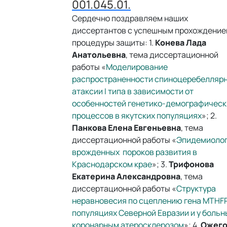
001.045.01.
Сердечно поздравляем наших
диссертантов с успешным прохождени
процедуры защиты: 1.
Конева Лада
Анатольевна
, тема диссертационной
работы «
Моделирование
распространенности спиноцеребелляр
атаксии I типа в зависимости от
особенностей генетико-демографичес
процессов в якутских популяциях
»; 2.
Панкова Елена Евгеньевна
, тема
диссертационной работы «
Эпидемиоло
врожденных пороков развития в
Краснодарском крае
»; 3.
Трифонова
Екатерина Александровна
, тема
диссертационной работы «
Структура
неравновесия по сцеплению гена MTHFR
популяциях Северной Евразии и у больн
коронарным атеросклерозом
»; 4.
Ожего