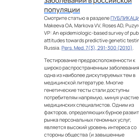
заболеваний в российской
популяции
Смотрите статью в разделе
ПУБЛИКАЦ
Makeeva OA, Markova VV, Roses AD, Puzyr
VP: An epidemiologic-based survey of pub
attitudes towards predictive genetic testi
Russia.
Pers. Med. 7(3), 291-300 (2010)
.
Тестирование предрасположенности к
широко распространенным заболевания
одна из наиболее дискутируемых тем в
медицинской литературе. Многие
генетические тесты стали доступны
потребителям напрямую, минуя участие
медицинских специалистов. Одним из
факторов, определяющих бурное разви
рынка персональных геномных услуг,
является высокий уровень интереса со
стороны общества (и завышенные