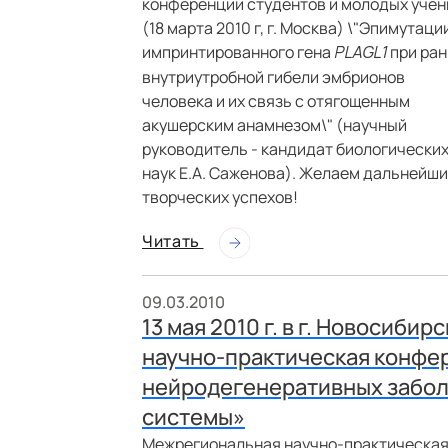
конференции студентов и молодых учен
(18 марта 2010 г, г. Москва) \"Эпимутаци
импринтированного гена
при ран
PLAGL1
внутриутробной гибели эмбрионов
человека и их связь с отягощенным
акушерским анамнезом\" (научный
руководитель - кандидат биологически
наук Е.А. Саженова). Желаем дальнейши
творческих успехов!
Читать
09.03.2010
13 мая 2010 г. в г. Новосиб
научно-практическая конфе
нейродегенеративных забол
системы»
Межрегиональная научно-практическа