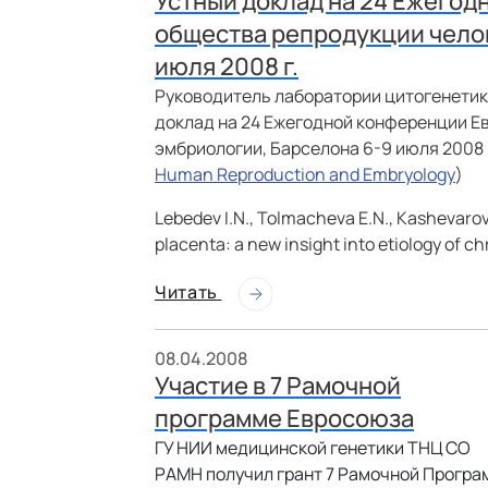
Устный доклад на 24 Ежего
общества репродукции челов
июля 2008 г.
Руководитель лаборатории цитогенетики
доклад на 24 Ежегодной конференции Е
эмбриологии, Барселона 6-9 июля 2008 г
Human Reproduction and Embryology
)
Lebedev I.N., Tolmacheva E.N., Kashevaro
placenta: a new insight into etiology of
Читать
08.04.2008
Участие в 7 Рамочной
программе Евросоюза
ГУ НИИ медицинской генетики ТНЦ СО
РАМН получил грант 7 Рамочной Прогр