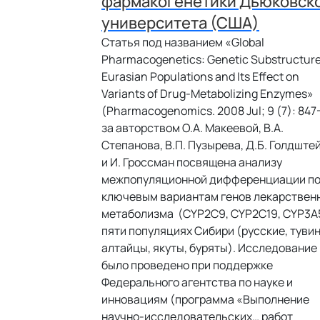
фармакогенетики Дьюковск
университета (США)
Статья под названием «Global
Pharmacogenetics: Genetic Substructure
Eurasian Populations and Its Effect on
Variants of Drug-Metabolizing Enzymes»
(Pharmacogenomics. 2008 Jul; 9 (7): 847
за авторством О.А. Макеевой, В.А.
Степанова, В.П. Пузырева, Д.Б. Голдште
и И. Гроссман посвящена анализу
межпопуляционной дифференциации п
ключевым вариантам генов лекарствен
метаболизма (CYP2C9, CYP2C19, CYP3A5
пяти популяциях Сибири (русские, туви
алтайцы, якуты, буряты). Исследование
было проведено при поддержке
Федерального агентства по науке и
инновациям (программа «Выполнение
научно-исследовательских… работ