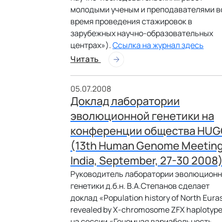
молодыми ученым и преподавателями в
время проведения стажировок в
зарубежных научно-образовательных
центрах»).
Ссылка на журнал здесь
Читать
05.07.2008
Доклад лаборатории
эволюционной генетики на
конференции общества HU
(13th Human Genome Meeting
India, September, 27-30 2008
Руководитель лаборатории эволюцион
генетики д.б.н. В.А.Степанов сделает
доклад «Population history of North Eura
revealed by X-chromosome ZFX haplotyp
на сессии «Геномная вариабельность,