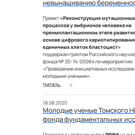
невынашиванию беременно
Проект
«Реконструкция мутационны
процессов у эмбрионов человека на
преимплантационном этапе развития
основе цифрового кариотипировани
единичных клеток бластоцист»
поддержан грантом Российского научно
фонда № 20-74-00064 по мероприятию
«Проведение инициативных исследова
молодыми учеными».
Читать
18.08.2020
Молодые ученые Томского Н
фонда фундаментальных ис
Подведены итоги конкурса
РФФИ
на луч