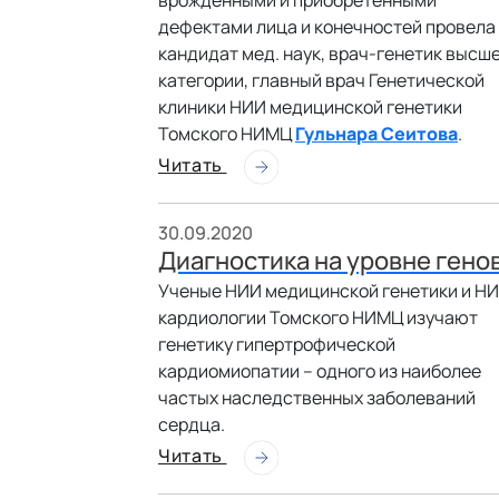
врожденными и приобретенными
дефектами лица и конечностей провела
кандидат мед. наук, врач-генетик высш
категории, главный врач Генетической
клиники НИИ медицинской генетики
Томского НИМЦ
Гульнара Сеитова
.
Читать
30.09.2020
Диагностика на уровне гено
Ученые НИИ медицинской генетики и Н
кардиологии Томского НИМЦ изучают
генетику гипертрофической
кардиомиопатии – одного из наиболее
частых наследственных заболеваний
сердца.
Читать