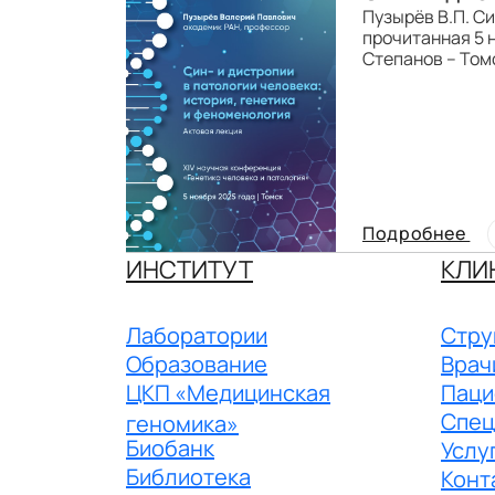
Пузырёв В.П. Си
прочитанная 5 н
Степанов – Томс
Подробнее
ИНСТИТУТ
КЛИ
Лаборатории
Стру
Образование
Врач
ЦКП «Медицинская
Паци
Спец
геномика»
Биобанк
Услу
Библиотека
Конт