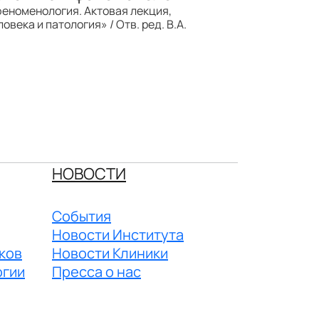
 феноменология. Актовая лекция,
века и патология» / Отв. ред. В.А.
НОВОСТИ
События
Новости Института
ков
Новости Клиники
огии
Пресса о нас