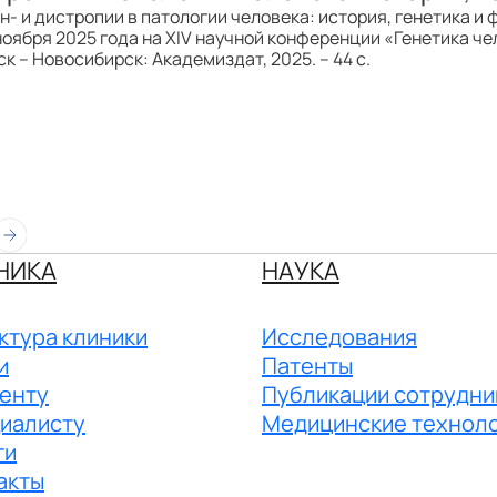
н- и дистропии в патологии человека: история, генетика и
оября 2025 года на XIV научной конференции «Генетика чело
к – Новосибирск: Академиздат, 2025. – 44 с.
НИКА
НАУКА
ктура клиники
Исследования
и
Патенты
енту
Публикации сотрудни
иалисту
Медицинские технол
ги
акты