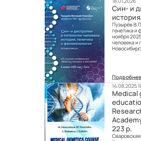
18.01.2026
Син- и 
история
Пузырёв В.П
генетика и 
ноября 2025
человека и п
Новосибирск
Подробне
14.08.2025 1
Medical 
educatio
Research
Academy 
223 p.
Сваровская 