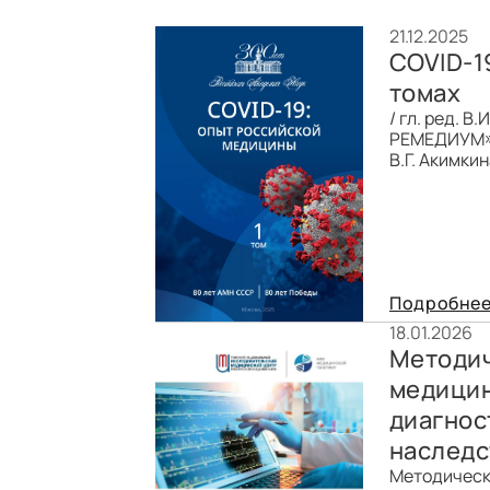
21.12.2025
COVID-1
томах
/ гл. ред. В
РЕМЕДИУМ», 
В.Г. Акимкин
Подробне
18.01.2026
Методич
медицин
диагнос
наследс
Методическ