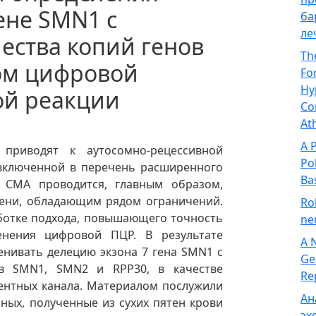
ене SMN1 с
ба
ле
ества копий генов
Th
ом цифровой
Fo
Hy
ой реакции
Co
At
A 
приводят к аутосомно-рецессивной
Po
включенной в перечень расширенного
Ba
а СМА проводится, главным образом,
ени, обладающим рядом ограничений.
Ro
аботке подхода, повышающего точность
ne
енения цифровой ПЦР. В результате
A 
енивать делецию экзона 7 гена SMN1 с
Ge
в SMN1, SMN2 и RPP30, в качестве
Re
центных канала. Материалом послужили
Ан
ых, полученные из сухих пятен крови
эх