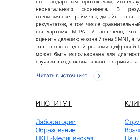
по стандартным протоколам, использ
неонатального скрининга. В резу
специфичные праймеры, дизайн постано
результатов, в том числе сравнительн
стандартом» MLPA. Установлено, что
оценить делецию экзона 7 гена SMN1, а т
точностью в одной реакции цифровой 
может быть использована для диагнос
случаев в ходе неонатального скрининга
.
Читать в источнике
ИНСТИТУТ
КЛИ
Лаборатории
Стру
Образование
Врач
ЦКП «Медицинская
Паци