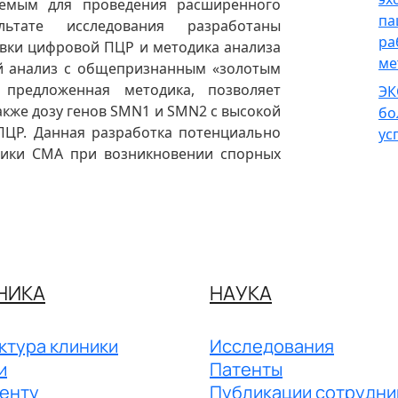
уемым для проведения расширенного
па
льтате исследования разработаны
ра
вки цифровой ПЦР и методика анализа
ме
ый анализ с общепризнанным «золотым
 предложенная методика, позволяет
ЭК
акже дозу генов SMN1 и SMN2 с высокой
бо
ПЦР. Данная разработка потенциально
ус
тики СМА при возникновении спорных
НИКА
НАУКА
ктура клиники
Исследования
и
Патенты
енту
Публикации сотрудни