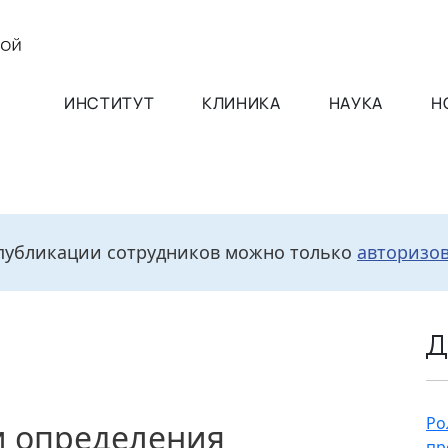
ИНСТИТУТ
КЛИНИКА
НАУКА
Н
публикации сотрудников можно только
авторизо
Д
Ро
и определения
пр