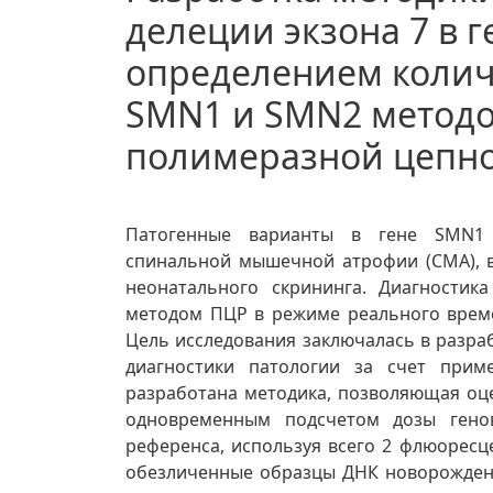
делеции экзона 7 в г
определением колич
SMN1 и SMN2 метод
полимеразной цепн
Патогенные варианты в гене SMN1 
спинальной мышечной атрофии (СМА), 
неонатального скрининга. Диагностик
методом ПЦР в режиме реального врем
Цель исследования заключалась в разр
диагностики патологии за счет прим
разработана методика, позволяющая оц
одновременным подсчетом дозы гено
референса, используя всего 2 флюорес
обезличенные образцы ДНК новорожденн