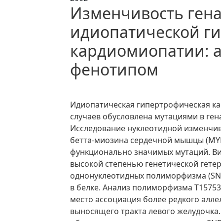
Изменчивость ген
идиопатической г
кардиомиопатии: а
фенотипом
Идиопатическая гипертрофическая к
случаев обусловлена мутациями в ге
Исследование нуклеотидной изменчиво
бетта-миозина сердечной мышцы (MYH
функционально значимых мутаций. Ви
высокой степенью генетической гетер
однонуклеотидных полиморфизма (SNP
в белке. Анализ полиморфизма Т15753С
место ассоциация более редкого алле
выносящего тракта левого желудочка