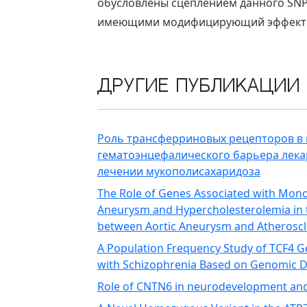
обусловлены сцеплением данного SN
имеющими модифицирующий эффект 
Другие публикации
Роль трансферриновых рецепторов в
гематоэнцефалического барьера лек
лечении мукополисахаридоза
The Role of Genes Associated with Mono
Aneurysm and Hypercholesterolemia in 
between Aortic Aneurysm and Atheroscl
A Population Frequency Study of TCF4 
with Schizophrenia Based on Genomic 
Role of CNTN6 in neurodevelopment an