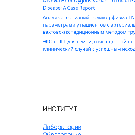
A Novel Homozygous Variant in the ATP7B
Disease: A Case Report
Анализ ассоциаций полиморфизма TN
параметрами у пациентов с артериал
вахтово-экспедиционным методом тру
ЭКО с ПГТ для семьи, отягощенной по
клинический случай с успешным исхо
ИНСТИТУТ
Лаборатории
Образование