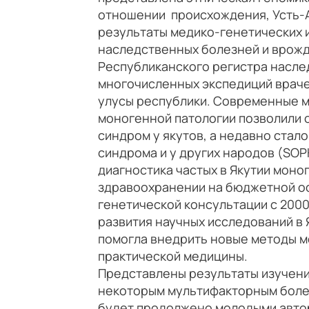
отношении происхождения, Усть-
результаты медико-генетических и
наследственных болезней и врожд
Республиканского регистра насле
многочисленных экспедиций враче
улусы республики. Современные 
моногенной патологии позволили 
синдром у якутов, а недавно стал
синдрома и у других народов (SO
диагностика частых в Якутии моно
здравоохранении на бюджетной ос
генетической консультации с 2000
развития научных исследований в 
помогла внедрить новые методы м
практической медицины.
Представлены результаты изучени
некоторым мультифакторным болез
будет продолжено молодыми автор