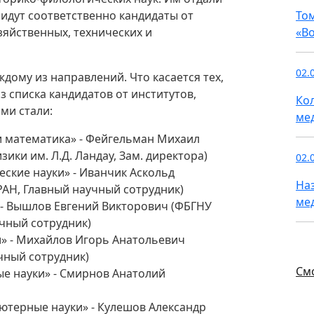
 идут соответственно кандидаты от
То
яйственных, технических и
«В
02.
дому из направлений. Что касается тех,
з списка кандидатов от институтов,
Ко
ми стали:
ме
и математика» - Фейгельман Михаил
ики им. Л.Д. Ландау, Зам. директора)
02.
ские науки» - Иванчик Аскольд
На
РАН, Главный научный сотрудник)
ме
 - Вышлов Евгений Викторович (ФБГНУ
учный сотрудник)
» - Михайлов Игорь Анатольевич
чный сотрудник)
См
ые науки» - Смирнов Анатолий
ютерные науки» - Кулешов Александр