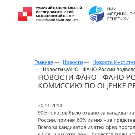
Главная
—
Новости
—
Новости Институ
—
Новости ФАНО - ФАНО России подвело
НОВОСТИ ФАНО - ФАНО Р
КОМИССИЮ ПО ОЦЕНКЕ Р
20.11.2014
90% голосов было отдано за кандидато
России, причем 60% из них – за предста
Всего за кандидатов из этих сфер прого
с большим отрывом – представители ис