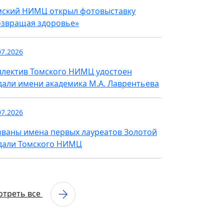
мский НИМЦ открыл фотовыставку
озвращая здоровье»
07.2026
ллектив Томского НИМЦ удостоен
дали имени академика М.А. Лаврентьева
07.2026
званы имена первых лауреатов Золотой
дали Томского НИМЦ
отреть все