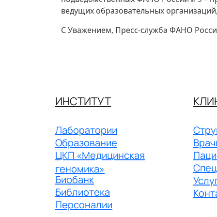
ведущих образовательных организаций, 
С Уважением, Пресс-служба ФАНО Росс
ИНСТИТУТ
КЛИ
Лаборатории
Стру
Образование
Врач
ЦКП «Медицинская
Паци
Спец
геномика»
Биобанк
Услу
Библиотека
Конт
Персоналии