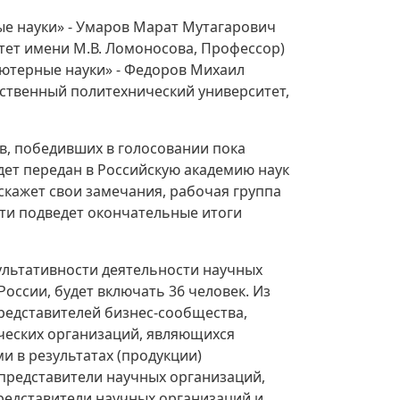
ые науки» - Умаров Марат Мутагарович
тет имени М.В. Ломоносова, Профессор)
ьютерные науки» - Федоров Михаил
рственный политехнический университет,
ов, победивших в голосовании пока
дет передан в Российскую академию наук
ыскажет свои замечания, рабочая группа
ти подведет окончательные итоги
ультативности деятельности научных
ссии, будет включать 36 человек. Из
представителей бизнес-сообщества,
еских организаций, являющихся
и в результатах (продукции)
 представители научных организаций,
редставители научных организаций и