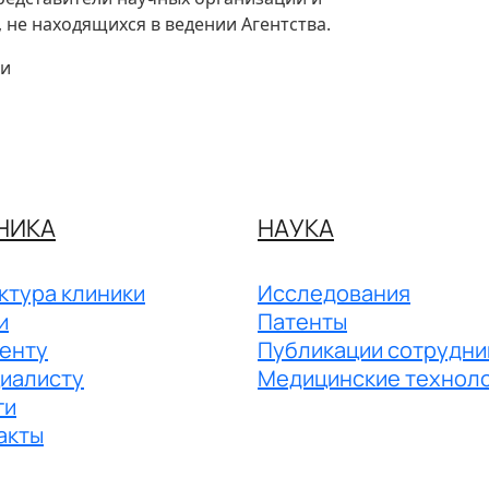
не находящихся в ведении Агентства.
ии
НИКА
НАУКА
ктура клиники
Исследования
и
Патенты
енту
Публикации сотрудни
иалисту
Медицинские технол
ги
акты