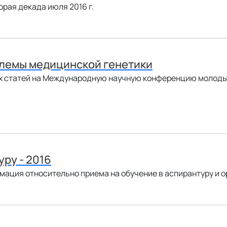
орая декада июля 2016 г.
лемы медицинской генетики
х статей на Международную научную конференцию молодых
уру - 2016
ия относительно приема на обучение в аспирантуру и орд