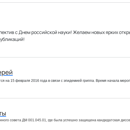
ектив с Днем российской науки! Желаем новых ярких откры
публикаций!
ерей
ся на 15 февраля 2016 года в связи с эпидемией гриппа. Время начала меро
ты
онного совета ДМ 001.045.01, где была успешно защищена кандидатская дис