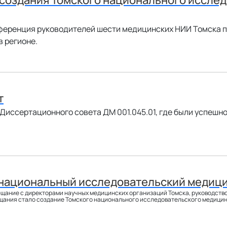
нференция руководителей шести медицинских НИИ Томска 
 регионе.
т
е Диссертационного совета ДМ 001.045.01, где были успеш
 национальный исследовательский медиц
ещание с директорами научных медицинских организаций Томска, руководств
щания стало создание Томского национального исследовательского медицин