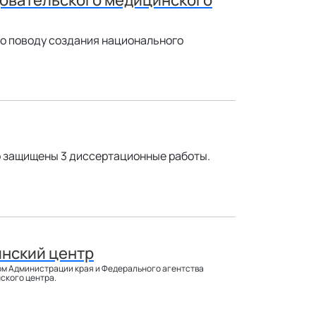
по поводу создания национального
но защищены 3 диссертационные работы.
инский центр
ом Администрации края и Федерального агентства
ского центра.