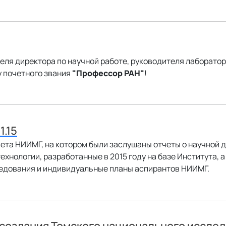
еля директора по научной работе, руководителя лаборатор
у почетного звания
"Профессор РАН"
!
1.15
ета НИИМГ, на котором были заслушаны отчеты о научной 
хнологии, разработанные в 2015 году на базе Института, 
едования и индивидуальные планы аспирантов НИИМГ.
создания Томского национального иссле