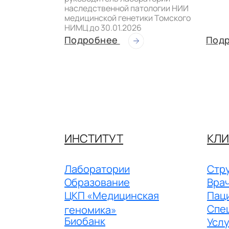
наследственной патологии НИИ
медицинской генетики Томского
НИМЦ до 30.01.2026
Подробнее
Под
ИНСТИТУТ
КЛИ
Лаборатории
Стру
Образование
Вра
ЦКП «Медицинская
Пац
Спе
геномика»
Биобанк
Услу