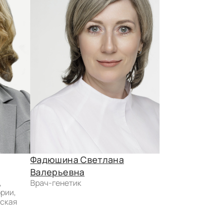
Фадюшина Светлана
Минайчева 
Валерьевна
Ивановна
врач-генетик
доктор медицинских наук,
рии,
заместитель г
еская
медицинской 
консультатив
диагностичес