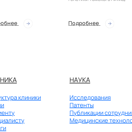
робнее
Подробнее
НИКА
НАУКА
ктура клиники
Исследования
чи
Патенты
иенту
Публикации сотрудни
циалисту
Медицинские технол
ги