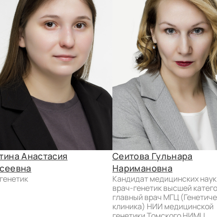
тина Анастасия
Сеитова Гульнара
сеевна
Наримановна
-генетик
кандидат медицинских наук,
врач-генетик высшей катего
главный врач МГЦ (Генетич
клиника) НИИ медицинской
генетики Томского НИМЦ.