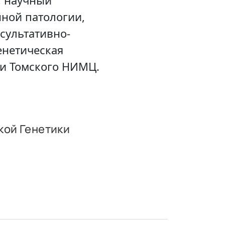
, научный
нной патологии,
сультативно-
енетическая
и Томского НИМЦ.
кой Генетики