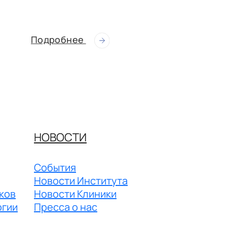
врач-генетик 
клиника» НИИ
генетики Том
Подробнее
Подробнее
НОВОСТИ
События
Новости Института
ков
Новости Клиники
огии
Пресса о нас