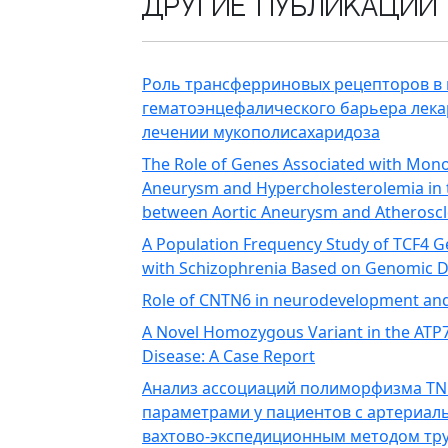
Другие публикации
Роль трансферриновых рецепторов в
гематоэнцефалического барьера лек
лечении мукополисахаридоза
The Role of Genes Associated with Mono
Aneurysm and Hypercholesterolemia in 
between Aortic Aneurysm and Atheroscl
A Population Frequency Study of TCF4 
with Schizophrenia Based on Genomic 
Role of CNTN6 in neurodevelopment an
A Novel Homozygous Variant in the ATP7B
Disease: A Case Report
Анализ ассоциаций полиморфизма TN
параметрами у пациентов с артериал
вахтово-экспедиционным методом тру