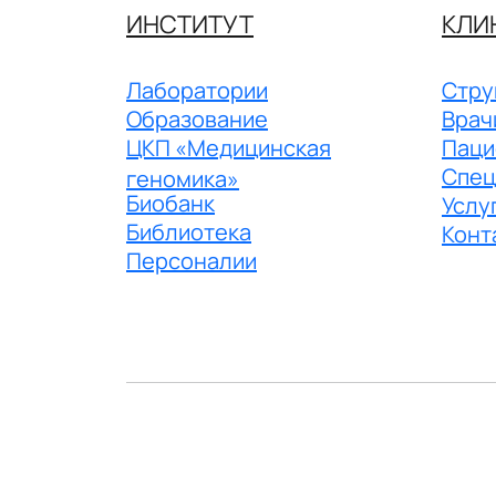
ИНСТИТУТ
КЛИ
Лаборатории
Стру
Образование
Врач
ЦКП «Медицинская
Паци
Спец
геномика»
Биобанк
Услу
Библиотека
Конт
Персоналии