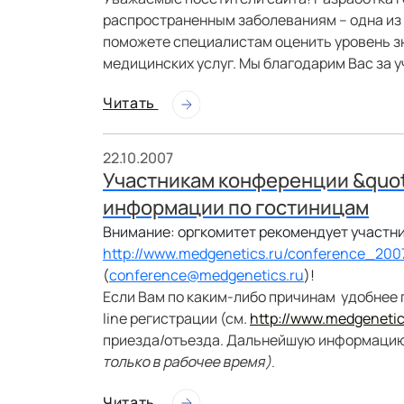
распространенным заболеваниям – одна из 
поможете специалистам оценить уровень з
медицинских услуг. Мы благодарим Вас за у
Читать
22.10.2007
Участникам конференции &quot
информации по гостиницам
Внимание: оргкомитет рекомендует участни
http://www.medgenetics.ru/conference_2007
(
conference@medgenetics.ru
)!
Если Вам по каким-либо причинам
удобнее 
line
регистрации (см.
http://www.medgenetic
приезда/отъезда. Дальнейшую информацию
только в рабочее время).
Читать