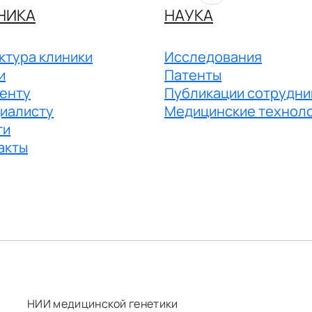
НИКА
НАУКА
ктура клиники
Исследования
и
Патенты
енту
Публикации сотрудни
иалисту
Медицинские технол
ги
акты
НИИ медицинской генетики