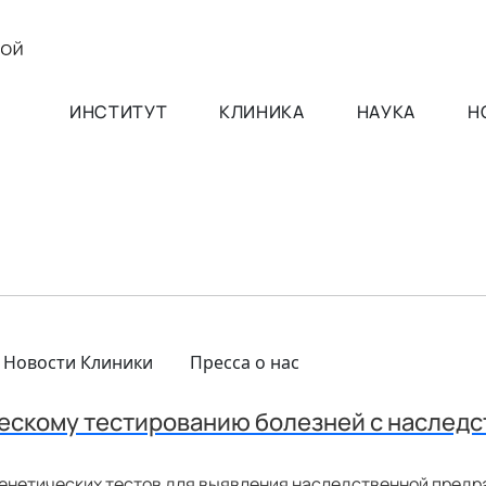
ИНСТИТУТ
КЛИНИКА
НАУКА
Н
Новости Клиники
Пресса о нас
ческому тестированию болезней с наслед
генетических тестов для выявления наследственной предр