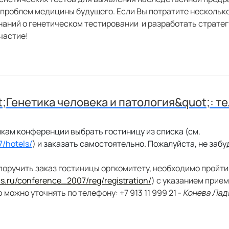
проблем медицины будущего. Если Вы потратите нескольк
наний о генетическом тестировании
и разработать страте
частие!
;Генетика человека и патология&quot;: т
кам конференции выбрать гостиницу из списка (см.
/hotels/
) и заказать самостоятельно. Пожалуйста, не забу
поручить заказ гостиницы оргкомитету, необходимо пройт
s.ru/conference_2007/reg/registration/
) с указанием прие
 можно уточнять по телефону:
+7 913 11 999 21
-
Конева Лад