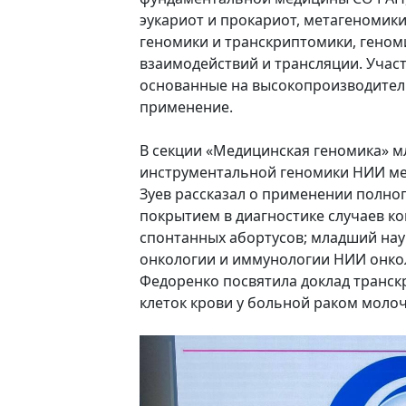
эукариот и прокариот, метагеномик
геномики и транскриптомики, геном
взаимодействий и трансляции. Учас
основанные на высокопроизводитель
применение.
В секции «Медицинская геномика» 
инструментальной геномики НИИ ме
Зуев рассказал о применении полно
покрытием в диагностике случаев 
спонтанных абортусов; младший на
онкологии и иммунологии НИИ онко
Федоренко посвятила доклад транс
клеток крови у больной раком моло