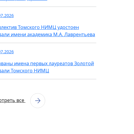
07.2026
ллектив Томского НИМЦ удостоен
дали имени академика М.А. Лаврентьева
07.2026
званы имена первых лауреатов Золотой
дали Томского НИМЦ
отреть все