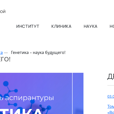
ИНСТИТУТ
КЛИНИКА
НАУКА
Н
та
—
Генетика – наука будущего!
ГО!
Д
03.
То
«В