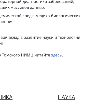
бораторной диагностики заболеваний,
ьших массивов данных;
демической среде, медико-биологических
анения.
вой вклад в развитие науки и технологий
и!
ру Томского НИМЦ читайте
здесь
.
НИКА
НАУКА