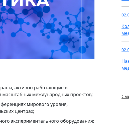
02.
Ко
ме
02.
На
ме
траны, активно работающие в
ки масштабных международных проектов;
См
нференциях мирового уровня,
ьских центрах;
нного экспериментального оборудования;