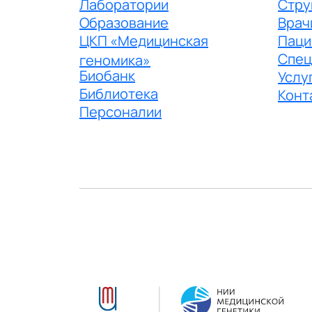
Лаборатории
Стру
Образование
Врач
ЦКП «Медицинская
Паци
Спец
геномика»
Биобанк
Услу
Библиотека
Конт
Персоналии