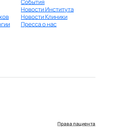
События
Новости Института
ков
Новости Клиники
огии
Пресса о нас
Права пациента