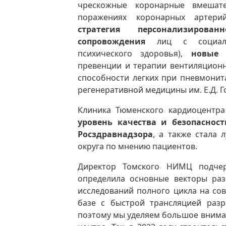
чрескожные коронарные вмешат
поражениях коронарных артер
стратегия персонализированно
сопровождения
лиц с социальн
психического здоровья),
новые 
превенции и терапии вентиляцион
способности легких при пневмонит
регенеративной медицины им. Е.Д. Г
Клиника Тюменского кардиоцентр
уровень качества и безопасно
Росздравнадзора
, а также стала
округа по мнению пациентов.
Директор Томского НИМЦ подчер
определила основные векторы разв
исследований полного цикла на со
базе с быстрой трансляцией разр
поэтому мы уделяем большое внима