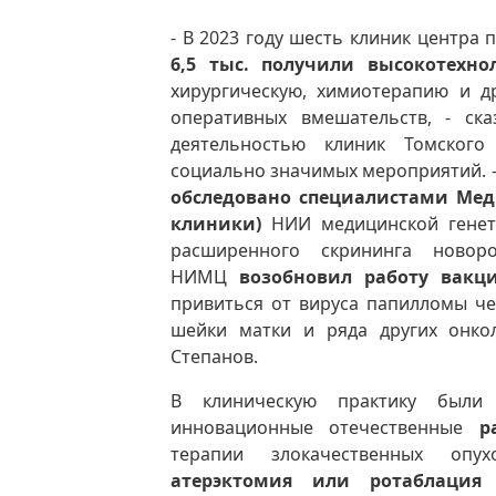
- В 2023 году шесть клиник центра
6,5 тыс. получили высокотехн
хирургическую, химиотерапию и д
оперативных вмешательств, - ск
деятельностью клиник Томског
социально значимых мероприятий. - 
обследовано специалистами Меди
клиники)
НИИ медицинской генет
расширенного скрининга новор
НИМЦ
возобновил работу вакц
привиться от вируса папилломы че
шейки матки и ряда других онкол
Степанов.
В клиническую практику были 
инновационные отечественные
р
терапии злокачественных оп
атерэктомия или ротаблация
-