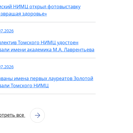
мский НИМЦ открыл фотовыставку
озвращая здоровье»
07.2026
ллектив Томского НИМЦ удостоен
дали имени академика М.А. Лаврентьева
07.2026
званы имена первых лауреатов Золотой
дали Томского НИМЦ
отреть все