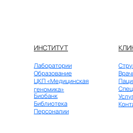
ИНСТИТУТ
КЛИ
Лаборатории
Стру
Образование
Врач
ЦКП «Медицинская
Паци
Спец
геномика»
Биобанк
Услу
Библиотека
Конт
Персоналии