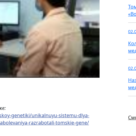
То
«В
02.
Ко
ме
02.
На
ме
ке:
skoy-genetiki/unikalnuyu-sistemu-dlya-
См
abolevaniya-razrabotali-tomskie-gene/