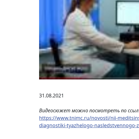
31.08.2021
Видеосюжет можно посмотреть по ссыл
https://www.tnimc.ru/novosti/nii-meditsin
diagnostiki-tyazhelogo-nasledstvennogo-z