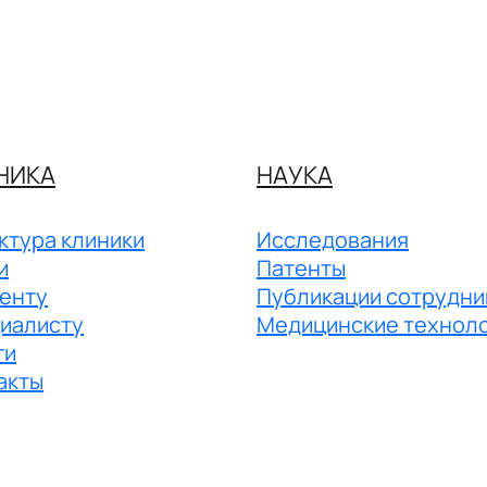
НИКА
НАУКА
ктура клиники
Исследования
и
Патенты
енту
Публикации сотрудни
иалисту
Медицинские технол
ги
акты