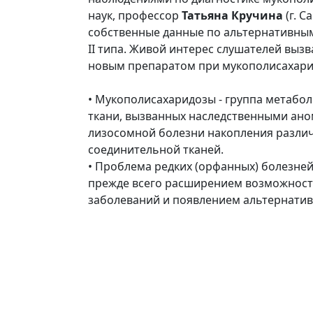
наук, профессор
Татьяна Кручина
(г. С
собственные данные по альтернативны
II типа. Живой интерес слушателей выз
новым препаратом при мукополисахаридо
• Мукополисахаридозы - группа метабо
ткани, вызванных наследственными ано
лизосомной болезни накопления различ
соединительной тканей.
• Проблема редких (орфанных) болезней
прежде всего расширением возможност
заболеваний и появлением альтернатив