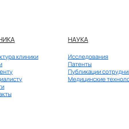
НИКА
НАУКА
ктура клиники
Исследования
и
Патенты
енту
Публикации сотрудни
иалисту
Медицинские технол
ги
акты