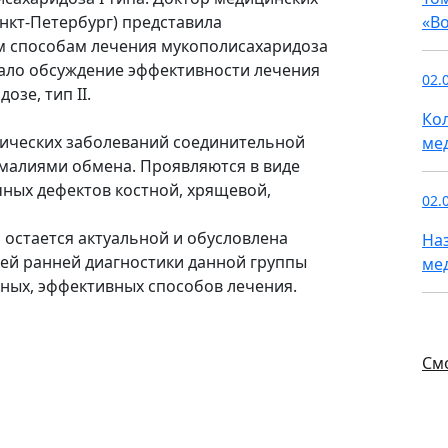
анкт-Петербург) представила
«В
м способам лечения мукополисахаридоза
вало обсуждение эффективности лечения
02.
зе, тип II.
Ко
лических заболеваний соединительной
ме
малиями обмена. Проявляются в виде
ных дефектов костной, хрящевой,
02.
 остается актуальной и обусловлена
На
ей ранней диагностики данной группы
ме
ных, эффективных способов лечения.
См