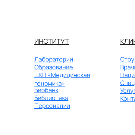
ИНСТИТУТ
КЛИ
Лаборатории
Стру
Образование
Врач
ЦКП «Медицинская
Паци
Спец
геномика»
Биобанк
Услу
Библиотека
Конт
Персоналии