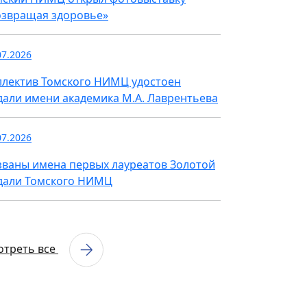
озвращая здоровье»
07.2026
ллектив Томского НИМЦ удостоен
дали имени академика М.А. Лаврентьева
07.2026
званы имена первых лауреатов Золотой
дали Томского НИМЦ
отреть все