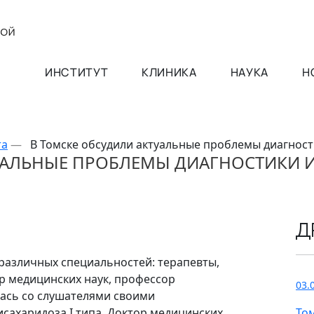
ИНСТИТУТ
КЛИНИКА
НАУКА
Н
та
—
В Томске обсудили актуальные проблемы диагнос
УАЛЬНЫЕ ПРОБЛЕМЫ ДИАГНОСТИКИ 
Д
различных специальностей: терапевты,
ор медицинских наук, профессор
03.
илась со слушателями своими
сахаридоза I типа. Доктор медицинских
То