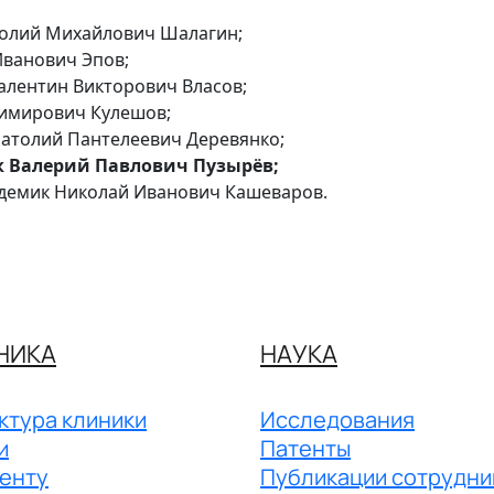
толий Михайлович Шалагин;
Иванович Эпов;
алентин Викторович Власов;
димирович Кулешов;
атолий Пантелеевич Деревянко;
 Валерий Павлович Пузырёв;
адемик Николай Иванович Кашеваров.
НИКА
НАУКА
ктура клиники
Исследования
и
Патенты
енту
Публикации сотрудни