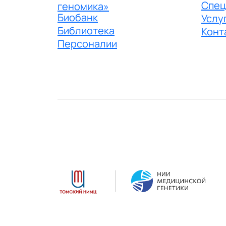
Спец
геномика»
Биобанк
Услу
Библиотека
Конт
Персоналии