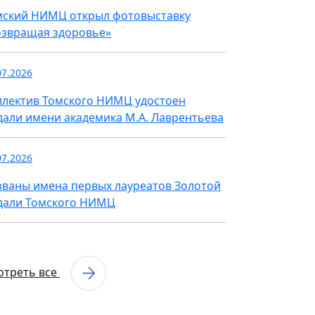
мский НИМЦ открыл фотовыставку
озвращая здоровье»
07.2026
ллектив Томского НИМЦ удостоен
дали имени академика М.А. Лаврентьева
07.2026
званы имена первых лауреатов Золотой
дали Томского НИМЦ
отреть все