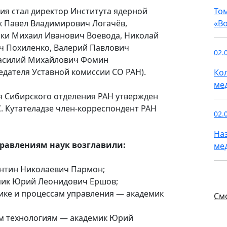
я стал директор Института ядерной
То
ик Павел Владимирович Логачёв,
«В
ки Михаил Иванович Воевода, Николай
ч Похиленко, Валерий Павлович
02.
Василий Михайлович Фомин
едателя Уставной комиссии СО РАН).
Ко
ме
я Сибирского отделения РАН утвержден
С. Кутателадзе член-корреспондент РАН
02.
На
равлениям наук возглавили:
ме
ентин Николаевич Пармон;
мик Юрий Леонидович Ершов;
ике и процессам управления ― академик
См
м технологиям ― академик Юрий