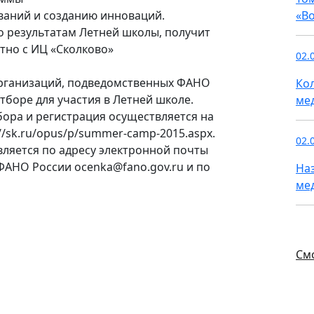
ваний и созданию инноваций.
«В
о результатам Летней школы, получит
тно с ИЦ «Сколково»
02.
рганизаций, подведомственных ФАНО
Ко
отборе для участия в Летней школе.
ме
ора и регистрация осуществляется на
/sk.ru/opus/p/summer-camp-2015.aspx.
02.
ляется по адресу электронной почты
ФАНО России ocenka@fano.gov.ru и по
На
ме
См