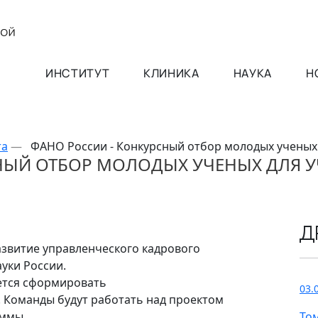
ИНСТИТУТ
КЛИНИКА
НАУКА
Н
та
—
ФАНО России - Конкурсный отбор молодых ученых 
НЫЙ ОТБОР МОЛОДЫХ УЧЕНЫХ ДЛЯ У
Д
звитие управленческого кадрового
уки России.
ется сформировать
03.
. Команды будут работать над проектом
аммы
То