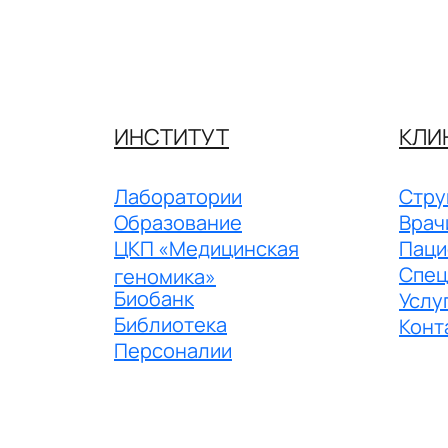
ИНСТИТУТ
КЛИ
Лаборатории
Стру
Образование
Врач
ЦКП «Медицинская
Паци
Спец
геномика»
Биобанк
Услу
Библиотека
Конт
Персоналии