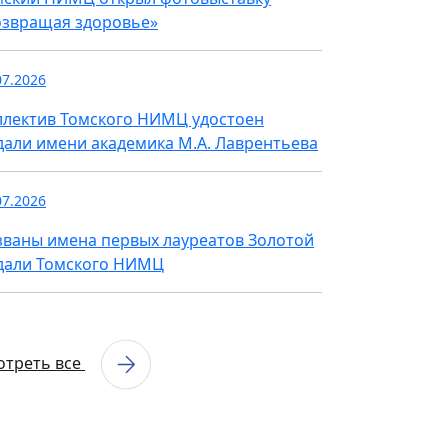
озвращая здоровье»
07.2026
ллектив Томского НИМЦ удостоен
дали имени академика М.А. Лаврентьева
07.2026
званы имена первых лауреатов Золотой
дали Томского НИМЦ
отреть все