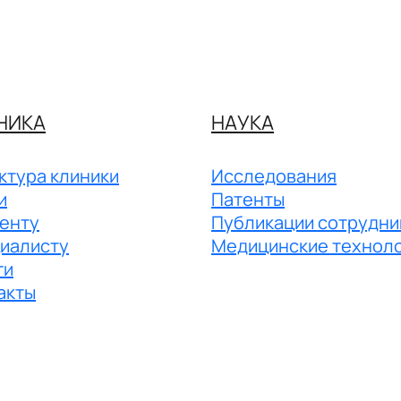
НИКА
НАУКА
ктура клиники
Исследования
и
Патенты
енту
Публикации сотрудни
иалисту
Медицинские технол
ги
акты