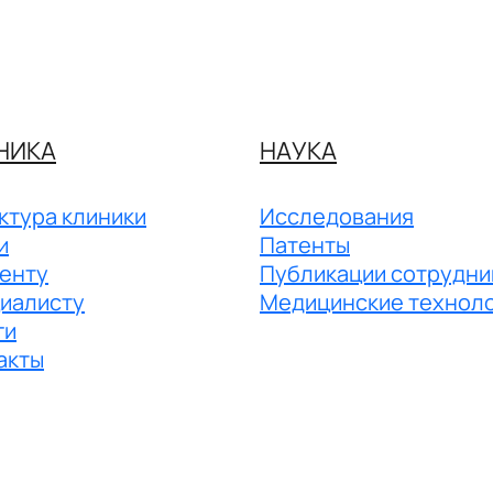
НИКА
НАУКА
ктура клиники
Исследования
и
Патенты
енту
Публикации сотрудни
иалисту
Медицинские технол
ги
акты