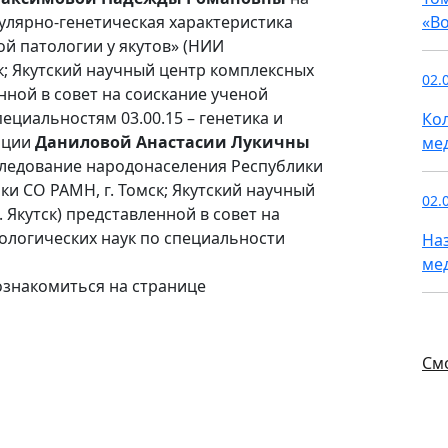
улярно-генетическая характеристика
«В
й патологии у якутов» (НИИ
к; Якутский научный центр комплексных
02.
нной в совет на соискание ученой
ециальностям 03.00.15 – генетика и
Ко
тации
Даниловой Анастасии Лукичны
ме
следование народонаселения Республики
ки СО РАМН, г. Томск; Якутский научный
02.
 Якутск) представленной в совет на
ологических наук по специальности
На
ме
ознакомиться на странице
См