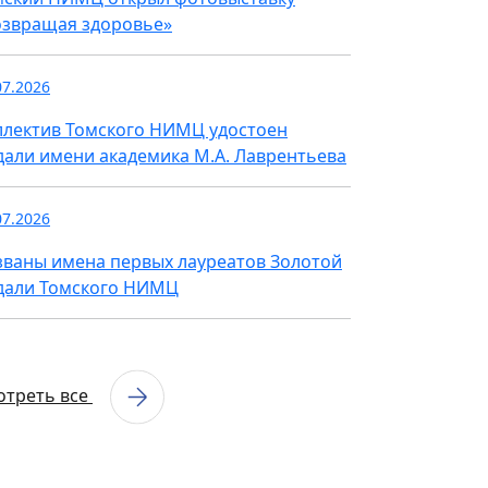
озвращая здоровье»
07.2026
ллектив Томского НИМЦ удостоен
дали имени академика М.А. Лаврентьева
07.2026
званы имена первых лауреатов Золотой
дали Томского НИМЦ
отреть все