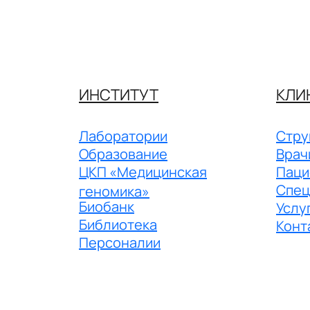
ИНСТИТУТ
КЛИ
Лаборатории
Стру
Образование
Врач
ЦКП «Медицинская
Паци
Спец
геномика»
Биобанк
Услу
Библиотека
Конт
Персоналии