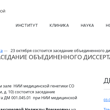
ИНСТИТУТ
КЛИНИКА
НАУКА
Н
та
—
23 октября состоится заседание объединенного ди
ЗАСЕДАНИЕ ОБЪЕДИНЕННОГО ДИССЕР
Д
овом зале НИИ медицинской генетики СО
, д. 10) состоится заседание
та ДМ 001.045.01 при НИИ медицинской
03.
аксимовой Надежды Романовны
на
То