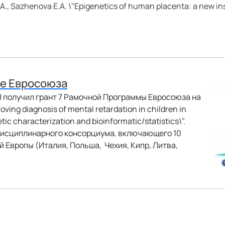
A., Sazhenova E.A. \"Epigenetics of human placenta: a new in
ме Евросоюза
 получил грант 7 Рамочной Программы Евросоюза на
ng diagnosis of mental retardation in children in
ic characterization and bioinformatic/statistics\".
дисциплинарного консорциума, включающего 10
 Европы (Италия, Польша, Чехия, Кипр, Литва,