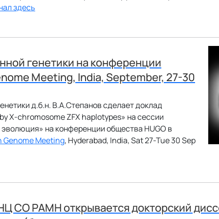
нал здесь
нной генетики на конференции
ome Meeting, India, September, 27-30
нетики д.б.н. В.А.Степанов сделает доклад
ed by X-chromosome ZFX haplotypes» на сессии
и эволюция» на конференции общества HUGO в
n Genome Meeting
, Hyderabad, India, Sat 27-Tue 30 Sep
НЦ СО РАМН открывается докторский дисс