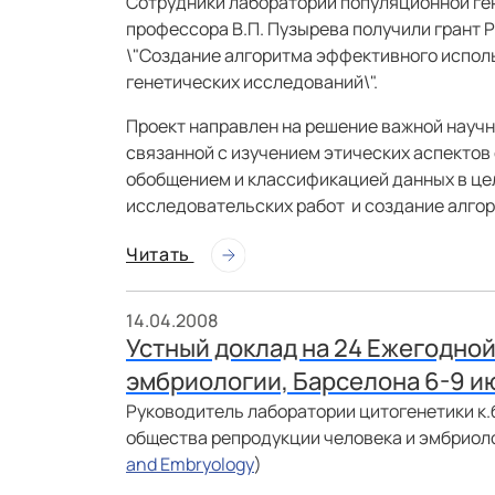
Сотрудники лаборатории популяционной ге
профессора В.П. Пузырева получили грант 
\"Создание алгоритма эффективного испол
генетических исследований\".
Проект направлен на решение важной научн
связанной с изучением этических аспекто
обобщением и классификацией данных в ц
исследовательских работ и создание алго
Читать
14.04.2008
Устный доклад на 24 Ежегодно
эмбриологии, Барселона 6-9 ию
Руководитель лаборатории цитогенетики к.
общества репродукции человека и эмбриолог
and Embryology
)