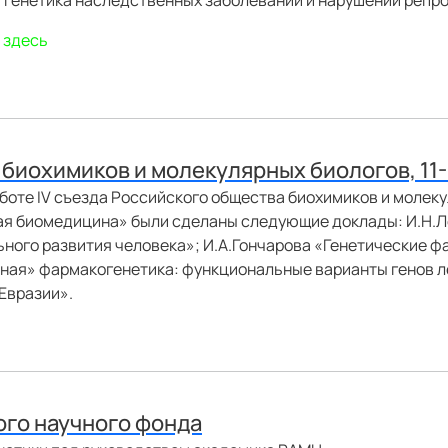
генетика наследственных заболеваний и нарушений репро
 здесь
 биохимиков и молекулярных биологов, 11-1
боте IV съезда Российского общества биохимиков и молекуля
ая биомедицина» были сделаны следующие доклады: И.Н.Л
ьного развития человека»; И.А.Гончарова «Генетические 
льная» фармакогенетика: функциональные варианты генов 
Евразии».
ого научного фонда