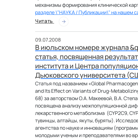
механизмы формирования клинической карт
разделе \"НАУКА / Публикации\" на нашем с
Читать
09.07.2008
В июльском номере журнала &
статья, посвященная результа
института и Центра популяцио
Дьюковского университета (С
Статья под названием «Global Pharmacogenet
and Its Effect on Variants of Drug-Metaboliz
68) за авторством О.А. Макеевой, В.А. Степа
посвящена анализу межпопуляционной диф
лекарственного метаболизма (CYP2C9, CYP2
тувинцы, алтайцы, якуты, буряты). Исслед
агентства по науке и инновациям (програ
молодыми ученым и преподавателями во вр