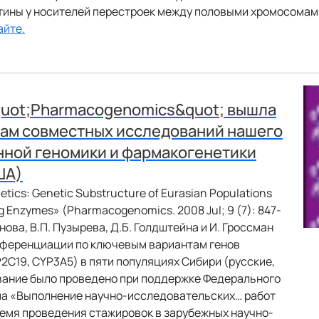
ины у носителей перестроек между половыми хромосомам
айте.
quot;Pharmacogenomics&quot; вышла
там совместных исследований нашего
нной геномики и фармакогенетики
ША)
ics: Genetic Substructure of Eurasian Populations
ing Enzymes» (Pharmacogenomics. 2008 Jul; 9 (7): 847-
нова, В.П. Пузырева, Д.Б. Голдштейна и И. Гроссман
ференциации по ключевым вариантам генов
C19, CYP3A5) в пяти популяциях Сибири (русские,
ование было проведено при поддержке Федерального
мма «Выполнение научно-исследовательских… работ
емя проведения стажировок в зарубежных научно-