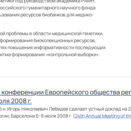
нетики под руководством академика РАМН,
Российского гуманитарного научного фонда
ьзования ресурсов биобанков для медико-
ой проблемы в области медицинской генетики,
в формирования биоколекционных ресурсов,
елях повышения информативности последующих
ритма формирования «контрольной выборки».
й конференции Европейского общества ре
ля 2008 г.
б.н. Игорь Николаевич Лебедев сделает устный доклад на
ии, Барселона 6-9 июля 2008 г. (
24th Annual Meeting of t