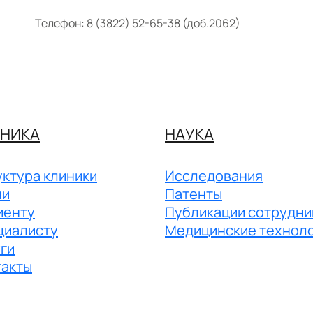
Телефон:
8 (3822) 52-65-38 (доб.2062)
НИКА
НАУКА
ктура клиники
Исследования
чи
Патенты
иенту
Публикации сотрудни
циалисту
Медицинские технол
ги
такты