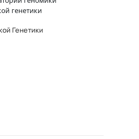
атории геномики
ой генетики
кой Генетики