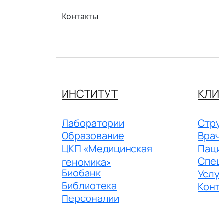
Контакты
ИНСТИТУТ
КЛИ
Лаборатории
Стру
Образование
Вра
ЦКП «Медицинская
Пац
Спе
геномика»
Биобанк
Услу
Библиотека
Кон
Персоналии