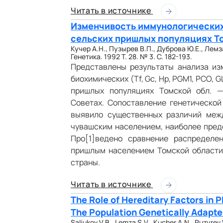
Читать в источнике
Изменчивость иммунологических
сельских пришлых популяциях Т
Кучер А.Н., Пузырев В.П., Дуброва Ю.Е., Лемза
Генетика. 1992 Т. 28. № 3. С. 182-193.
Представлены результаты анализа из
биохимических (Тf, Gc, Hp, PGM1, РСО, 
пришлых популяциях Томской обл. —
Советах. Сопоставление генетической
выявило существенных различий меж
чувашским населением, наиболее пред
Про[1]ведено сравнение распределе
пришлым населением Томской области
страны.
Читать в источнике
The Role of Hereditary Factors in P
The Population Genetically Adapt
Saljukov V.B., Lemza S.V., Kucher A.N., Puzyrev 