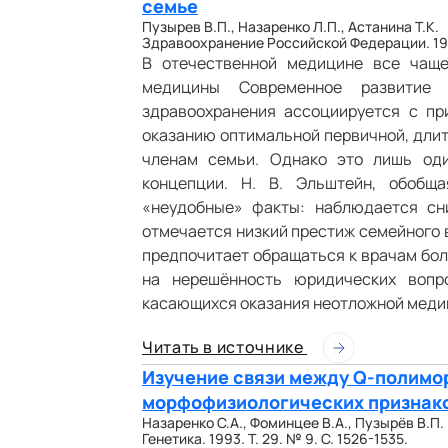
семье
Пузырев В.П., Назаренко Л.П., Астанина Т.К.
Здравоохранение Российской Федерации. 1993
В отечественной медицине все чащ
медицины Современное развитие
здравоохранения ассоциируется с пр
оказанию оптимальной первичной, дли
членам семьи. Однако это лишь од
концепции. Н. В. Эльштейн, обобщ
«неудобные» факты: наблюдается с
отмечается низкий престиж семейного 
предпочитает обращаться к врачам бол
на нерешённость юридических вопр
касающихся оказания неотложной меди
Читать в источнике
Изучение связи между Q-полимо
морфофизиологических признако
Назаренко С.А., Фоминцее В.А., Пузырёв В.П.
Генетика. 1993. Т. 29. № 9. С. 1526-1535.