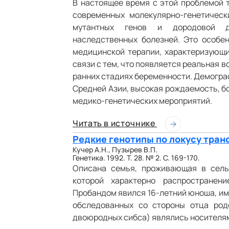
В настоящее время с этой проблемой т
современных молекулярно-генетическ
мутантных генов и дородовой д
наследственных болезней. Это особе
медицинской терапии, характеризующи
связи с тем, что появляется реальная
ранних стадиях беременности. Демогра
Средней Азии, высокая рождаемость, б
медико-генетических мероприятий.
Читать в источнике
Редкие генотипы по локусу тран
Кучер А.Н., Пузырев В.П.
Генетика. 1992. Т. 28. № 2. С. 169-170.
Описана семья, проживающая в сель
которой характерно распространен
Пробандом явился 16-летний юноша, им
обследованных со стороны отца родс
двоюродных сибса) являлись носителям