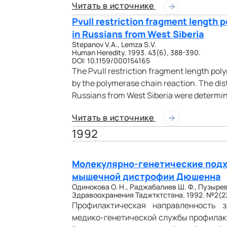
Читать в источнике
PvuII restriction fragment length 
in Russians from West Siberia
Stepanov V.A., Lemza S.V.
Human Heredity. 1993. 43(6), 388-390.
DOI: 10.1159/000154165
The PvuII restriction fragment length pol
by the polymerase chain reaction. The dist
Russians from West Siberia were determi
Читать в источнике
1992
Молекулярно-генетические подх
мышечной дистрофии Дюшенна
Одинокова О. Н., Раджабалиев Ш. Ф., Пузырев 
Здравоохранения Таджтктстана. 1992. №2(239
Профилактическая направленность 
медико-генетической службы профилакт