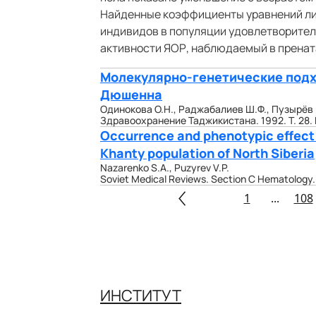
Найденные коэффициенты уравнений лин
индивидов в популяции удовлетворите
активности ЯОР, наблюдаемый в пренат
Молекулярно-генетические под
Дюшенна
Одинокова О.Н., Раджабалиев Ш.Ф., Пузырёв В
Здравоохранение Таджикистана. 1992. Т. 28. №
Occurrence and phenotypic effect
Khanty population of North Siberia
Nazarenko S.A., Puzyrev V.P.
Soviet Medical Reviews. Section C Hematology. 
1
...
108
ИНСТИТУТ