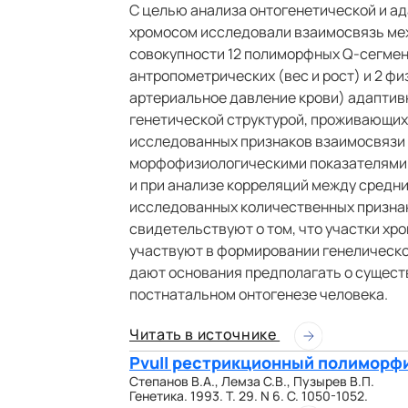
С целью анализа онтогенетической и а
хромосом исследовали взаимосвязь ме
совокупности 12 полиморфных Q-сегмен
антропометрических (вес и рост) и 2 ф
артериальное давление крови) адаптивн
генетической структурой, проживающих 
исследованных признаков взаимосвязи
морфофизиологическими показателями 
и при анализе корреляций между средн
исследованных количественных призна
свидетельствуют о том, что участки хр
участвуют в формировании генелическо
дают основания предполагать о сущест
постнатальном онтогенезе человека.
Читать в источнике
PvuII рестрикционный полиморф
Степанов В.А., Лемза С.В., Пузырев В.П.
Генетика. 1993. Т. 29. N 6. С. 1050-1052.