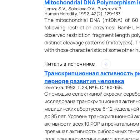
Mitochondrial DNA Polymorphism i
Lemza S.V., Sokolova O.V., Puzyrev V.P.
Human Heredity. 1992. 42(2), 129-133
The mitochondrial DNA (mtDNA) of 60 
following restriction enzymes: BamHI, Hi
observed restriction fragment length pol
distinct cleavage patterns (mitotypes). 
with those characteristic of some other
Читать в источнике
Транскрипционная активность ри
периоде развития человека
Генетика. 1992. Т. 28, № 6. С. 160-166.
C помощью селективной окраски сереб
исследована транскрипционная активно
медицинских абортусов 6-12 недельной 
до 85 лет. Уровень транскрипционной а
активности всех 10 ЯОР в пренатальном
превышал активность рибосомных генов 
пола показано уменьшение с возрастом