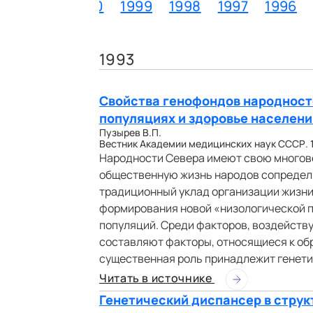
2
2001
2000
1999
1998
1997
1996
1993
Свойства генофондов народност
популяциях и здоровье населени
Пузырев В.П.
Вестник Академии медицинских наук СССР. 19
Народности Севера имеют свою многов
общественную жизнь народов сопредель
традиционный уклад организации жизни,
формирования новой «низологической п
популяций. Среди факторов, воздейств
составляют факторы, относящиеся к обр
существенная роль принадлежит генет
Читать в источнике
Генетический диспансер в стру