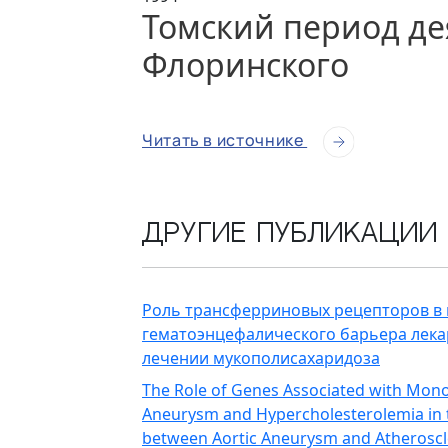
Томский период де
Флоринского
Читать в источнике
Другие публикации
Роль трансферриновых рецепторов в
гематоэнцефалического барьера лек
лечении мукополисахаридоза
The Role of Genes Associated with Mono
Aneurysm and Hypercholesterolemia in 
between Aortic Aneurysm and Atheroscl