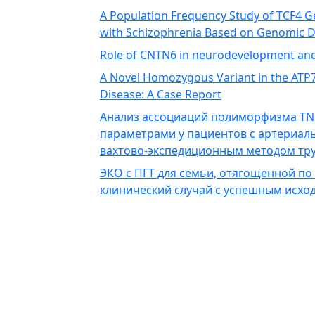
A Population Frequency Study of TCF4 
with Schizophrenia Based on Genomic 
Role of CNTN6 in neurodevelopment an
A Novel Homozygous Variant in the ATP7B
Disease: A Case Report
Анализ ассоциаций полиморфизма TN
параметрами у пациентов с артериал
вахтово-экспедиционным методом тру
ЭКО с ПГТ для семьи, отягощенной по
клинический случай с успешным исхо