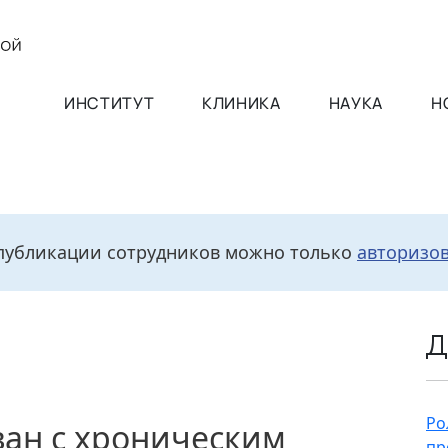
ИНСТИТУТ
КЛИНИКА
НАУКА
Н
публикации сотрудников можно только
авторизо
Д
Ро
ван с хроническим
пр