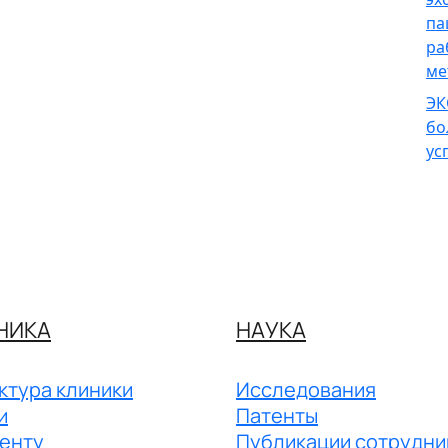
па
ра
ме
ЭК
бо
ус
НИКА
НАУКА
ктура клиники
Исследования
и
Патенты
енту
Публикации сотрудни