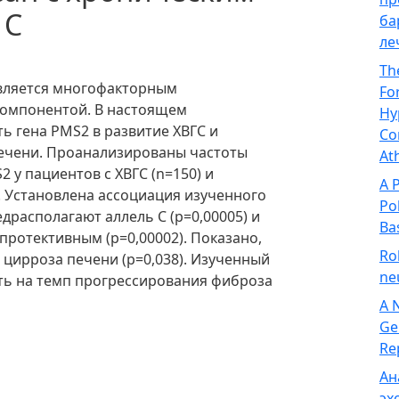
 С
ба
ле
Th
является многофакторным
Fo
компонентой. В настоящем
Hy
ь гена PMS2 в развитие ХВГС и
Co
ечени. Проанализированы частоты
At
2 у пациентов с ХВГС (n=150) и
A 
. Установлена ассоциация изученного
Po
драсполагают аллель С (p=0,00005) и
Ba
я протективным (p=0,00002). Показано,
Ro
 цирроза печени (p=0,038). Изученный
ne
ь на темп прогрессирования фиброза
A 
Ge
Re
Ан
эх