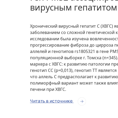
вирусным гепатитом
Хронический вирусный гепатит С (ХВГС) 
заболеванием со сложной генетической 
исследовании была изучена вовлеченност
прогрессирование фиброза до цирроза п
аллелей и генотипов rs1805321 в гене PMS
популяционной выборке г. Томска (n=345)
маркера с ХВГС: к развитию патологии пре
генотип СС (p=0,013), генотип TT являетс
что аллель С предрасполагает к развитию
полиморфный вариант может также влият
печени при ХВГС.
Читать в источнике