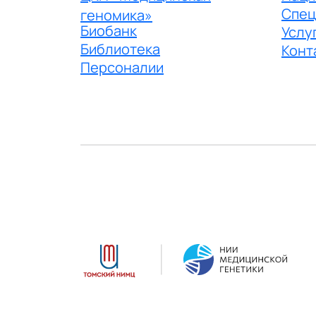
Спец
геномика»
Биобанк
Услу
Библиотека
Конт
Персоналии