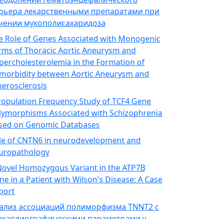
рьера лекарственными препаратами при
чении мукополисахаридоза
e Role of Genes Associated with Monogenic
rms of Thoracic Aortic Aneurysm and
percholesterolemia in the Formation of
morbidity between Aortic Aneurysm and
herosclerosis
Population Frequency Study of TCF4 Gene
lymorphisms Associated with Schizophrenia
sed on Genomic Databases
le of CNTN6 in neurodevelopment and
uropathology
Novel Homozygous Variant in the ATP7B
ne in a Patient with Wilson's Disease: A Case
port
ализ ассоциаций полиморфизма TNNT2 с
окардиографическими параметрами у