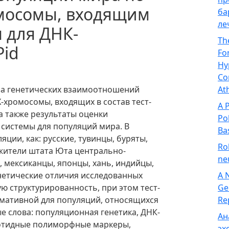
мосомы, входящим
ба
ле
ы для ДНК-
Th
id
Fo
Hy
Co
иза генетических взаимоотношений
At
-хромосомы, входящих в состав тест-
A 
а также результаты оценки
Po
системы для популяций мира. В
Ba
ции, как: русские, тувинцы, буряты,
Ro
, жители штата Юта центрально-
ne
 мексиканцы, японцы, хань, индийцы,
нетические отличия исследованных
A 
 структурированность, при этом тест-
Ge
рмативной для популяций, относящихся
Re
е слова: популяционная генетика, ДНК-
Ан
еотидные полиморфные маркеры,
эх