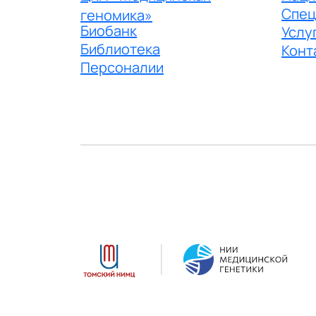
Спец
геномика»
Биобанк
Услу
Библиотека
Конт
Персоналии