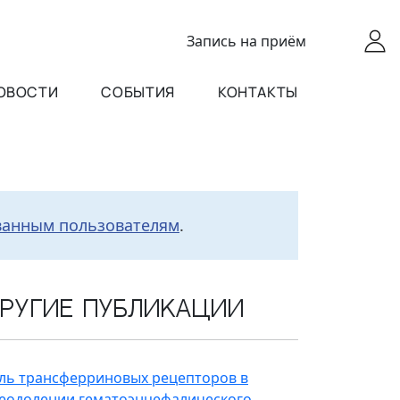
Запись
на приём
ОВОСТИ
СОБЫТИЯ
КОНТАКТЫ
ванным пользователям
.
ругие публикации
ль трансферриновых рецепторов в
еодолении гематоэнцефалического