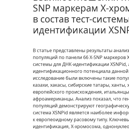
SNP маркерам Х-хро
в состав тест-систем
идентификации XSNP
В статье представлены результаты анал
популяций по панели 66 X-SNP маркеров Х
системы для ДНК-идентификации XSNPid, 
идентификационного потенциала данной 
исследование были включены такие популя
казахи, хакасы, сибирские татары, ханты
европейского происхождения, итальянцы,
афроамериканцы. Анализ показал, что ге
популяций демонстрируют географическую
система XSNPid является наиболее инфо
к европеоидному расовому типу. Ключевы
идентификация, Х-хромосома, однонукл