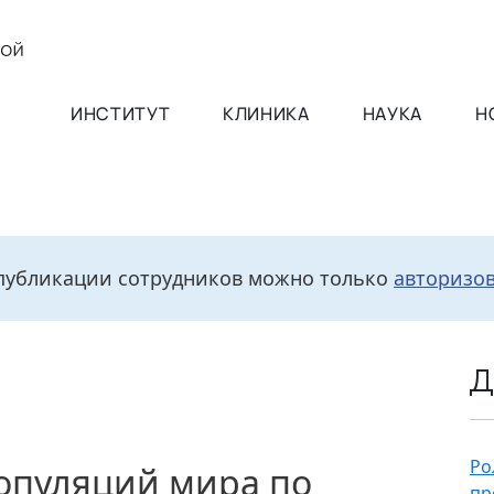
ИНСТИТУТ
КЛИНИКА
НАУКА
Н
публикации сотрудников можно только
авторизо
Д
Ро
опуляций мира по
пр