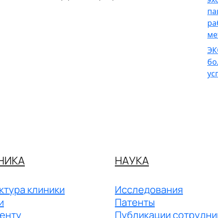
па
ра
ме
ЭК
бо
ус
НИКА
НАУКА
ктура клиники
Исследования
и
Патенты
енту
Публикации сотрудни