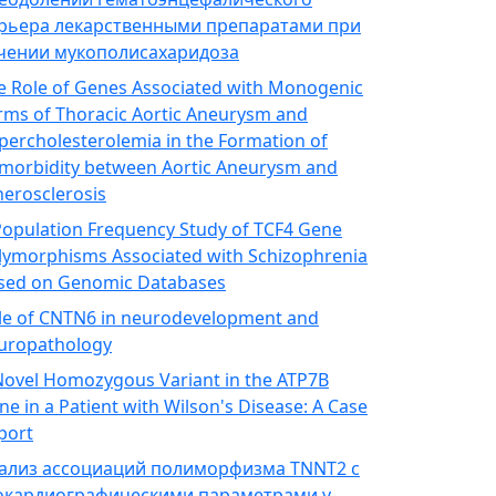
рьера лекарственными препаратами при
чении мукополисахаридоза
e Role of Genes Associated with Monogenic
rms of Thoracic Aortic Aneurysm and
percholesterolemia in the Formation of
morbidity between Aortic Aneurysm and
herosclerosis
Population Frequency Study of TCF4 Gene
lymorphisms Associated with Schizophrenia
sed on Genomic Databases
le of CNTN6 in neurodevelopment and
uropathology
Novel Homozygous Variant in the ATP7B
ne in a Patient with Wilson's Disease: A Case
port
ализ ассоциаций полиморфизма TNNT2 с
окардиографическими параметрами у