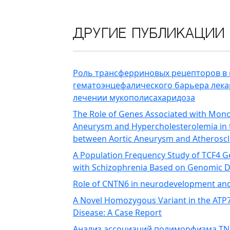
Другие публикации
Роль трансферриновых рецепторов в
гематоэнцефалического барьера лек
лечении мукополисахаридоза
The Role of Genes Associated with Mono
Aneurysm and Hypercholesterolemia in 
between Aortic Aneurysm and Atheroscl
A Population Frequency Study of TCF4 
with Schizophrenia Based on Genomic 
Role of CNTN6 in neurodevelopment an
A Novel Homozygous Variant in the ATP7B
Disease: A Case Report
Анализ ассоциаций полиморфизма TN