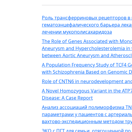
Роль трансферриновых рецепторов в
гематоэнцефалического барьера лек
лечении мукополисахаридоза
The Role of Genes Associated with Mono
Aneurysm and Hypercholesterolemia in 
between Aortic Aneurysm and Atheroscl
A Population Frequency Study of TCF4 
with Schizophrenia Based on Genomic 
Role of CNTN6 in neurodevelopment an
A Novel Homozygous Variant in the ATP7B
Disease: A Case Report
Анализ ассоциаций полиморфизма TN
параметрами у пациентов с артериал
вахтово-экспедиционным методом тру
ЭКО с ПГТ для семьи, отягощенной по